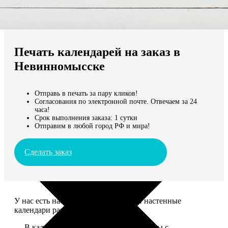
Не нашли Ваш город?
Мы доставляем по всему миру
Печать календарей на заказ в
Продолжить без города
Невинномысске
Отправь в печать за пару кликов!
Согласования по электронной почте. Отвечаем за 24
часа!
Срок выполнения заказа: 1 сутки
Отправим в любой город РФ и мира!
Сделать заказ
У нас есть настольные, магнитные и настенные
календари разных размеров.
— В календаре 13 листов: обложка+листы с