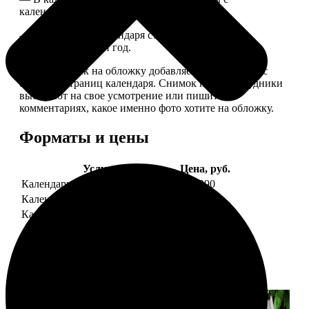
календарной сеткой.
— Обложка для календаря стандартная, дизайн
обновляем каждый год.
— В кружочек на обложку добавляем фотографию с
одной из страниц календаря. Снимок наши сотрудники
выбирают на свое усмотрение или пишите в
комментариях, какое именно фото хотите на обложку.
Форматы и цены
Услуга
Цена, руб.
Календарь настенный
от 1290
Календарь "домик"
890
Календарь магнитный отрывной
от 790
Примеры работ