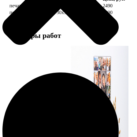
печать фото на холсте 30х30 на подрамнике
2490
печать фото на холсте 30х30 в раме
4990
Примеры работ