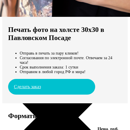
Не нашли Ваш город?
Мы доставляем по всему миру
Печать фото на холсте 30х30 в
Продолжить без города
Павловском Посаде
Отправь в печать за пару кликов!
Согласования по электронной почте. Отвечаем за 24
часа!
Срок выполнения заказа: 1 сутки
Отправим в любой город РФ и мира!
Сделать заказ
Форматы и цены
Услуга
Цена, руб.