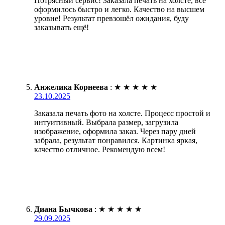
Потрясный сервис! Заказала печать на холсте, всё
оформилось быстро и легко. Качество на высшем
уровне! Результат превзошёл ожидания, буду
заказывать ещё!
Анжелика Корнеева
:
★
★
★
★
★
23.10.2025
Заказала печать фото на холсте. Процесс простой и
интуитивный. Выбрала размер, загрузила
изображение, оформила заказ. Через пару дней
забрала, результат понравился. Картинка яркая,
качество отличное. Рекомендую всем!
Диана Бычкова
:
★
★
★
★
★
29.09.2025