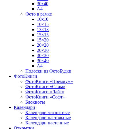
30х40
А4
Фото в рамке
10х10
10×15
13×18
15×15
15×20
20×20
20×30
30×30
30×40
A4
Полоски из ФотоБудки
ФотоКниги
ФотоКниги «Премиум»
ФотоКниги «Слим»
ФотоКниги «Лайт»
ФотоКниги «Софт»
Блокноты
Календари
Календари магнитные
Календари настольные
Календари настенные
Открытки