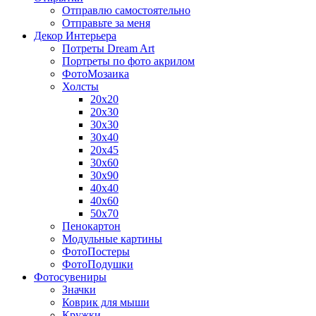
Отправлю самостоятельно
Отправьте за меня
Декор Интерьера
Потреты Dream Art
Портреты по фото акрилом
ФотоМозаика
Холсты
20х20
20х30
30х30
30х40
20х45
30х60
30х90
40х40
40х60
50х70
Пенокартон
Модульные картины
ФотоПостеры
ФотоПодушки
Фотоcувениры
Значки
Коврик для мыши
Кружки