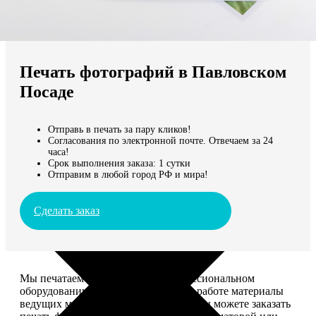
Не нашли Ваш город?
Мы доставляем по всему миру
Печать фотографий в Павловском
Продолжить без города
Посаде
Отправь в печать за пару кликов!
Согласования по электронной почте. Отвечаем за 24
часа!
Срок выполнения заказа: 1 сутки
Отправим в любой город РФ и мира!
Сделать заказ
Мы печатаем фотографии на профессиональном
оборудовании Noritsu, используем в работе материалы
ведущих мировых производителей. Вы можете заказать