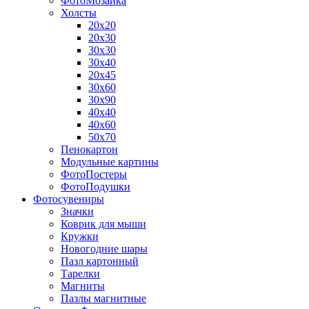
ФотоМозаика
Холсты
20х20
20х30
30х30
30х40
20х45
30х60
30х90
40х40
40х60
50х70
Пенокартон
Модульные картины
ФотоПостеры
ФотоПодушки
Фотоcувениры
Значки
Коврик для мыши
Кружки
Новогодние шары
Пазл картонный
Тарелки
Магниты
Пазлы магнитные