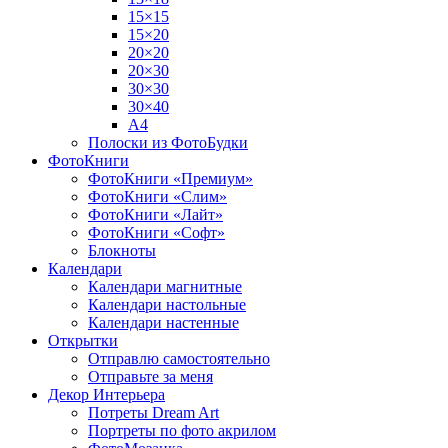
15×15
15×20
20×20
20×30
30×30
30×40
A4
Полоски из ФотоБудки
ФотоКниги
ФотоКниги «Премиум»
ФотоКниги «Слим»
ФотоКниги «Лайт»
ФотоКниги «Софт»
Блокноты
Календари
Календари магнитные
Календари настольные
Календари настенные
Открытки
Отправлю самостоятельно
Отправьте за меня
Декор Интерьера
Потреты Dream Art
Портреты по фото акрилом