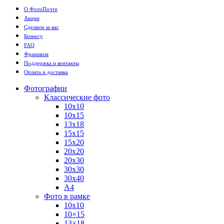
О ФотоПочте
Акции
Сделаем за вас
Бизнесу
FAQ
Франшиза
Поддержка и контакты
Оплата и доставка
Фотографии
Классические фото
10х10
10х15
13х18
15х15
15х20
20х20
20х30
30х30
30х40
А4
Фото в рамке
10х10
10×15
13×18