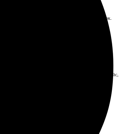
 о печати приняла быстро, оплата прошла без заминок.
льна результатом, буду заказывать еще!
загрузил фото, оформил заказ быстро. Удобный интерфейс,
чное! Цвета яркие, все детали на месте. Выглядит