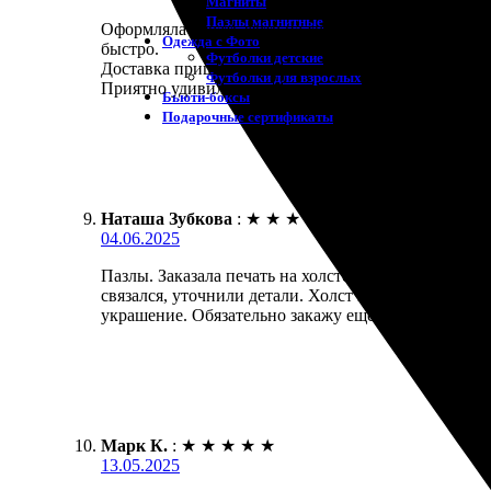
Магниты
Пазлы магнитные
Оформляла печать фото на холсте 30х90. Процесс 
Одежда с Фото
быстро.
Футболки детские
Доставка пришла в срок, холст отлично завернут и
Футболки для взрослых
Приятно удивила цена — вполне приемлемо для так
Бьюти-боксы
Подарочные сертификаты
Наташа Зубкова
:
★
★
★
★
★
04.06.2025
Пазлы. Заказала печать на холсте 30х90 и осталась
связался, уточнили детали. Холст пришёл в срок, о
украшение. Обязательно закажу ещё!
Марк К.
:
★
★
★
★
★
13.05.2025