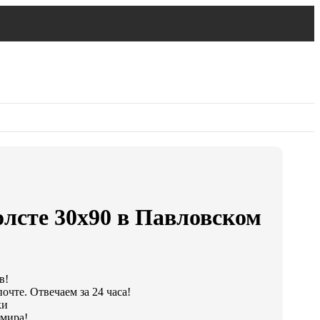
олсте 30х90 в Павловском
в!
очте. Отвечаем за 24 часа!
ки
 мира!