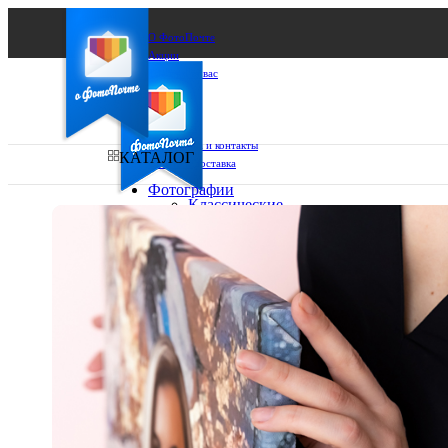
О ФотоПочте
Акции
Сделаем за вас
Бизнесу
FAQ
Франшиза
Поддержка и контакты
КАТАЛОГ
Оплата и доставка
Фотографии
Классические
фото
Ваш город:
10х10
10х15
Ваш регион доставки
13х18
15х15
Выберите из списка:
15х20
20х20
20х30
30х30
30х40
А4
Фото
в