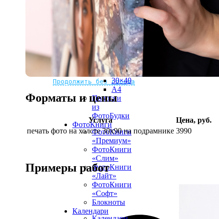
рамке
10х10
10×15
13×18
15×15
15×20
20×20
20×30
Не нашли Ваш город?
Мы доставляем по всему миру
30×30
30×40
Продолжить без города
A4
Форматы и цены
Полоски
из
ФотоБудки
Услуга
Цена, руб.
ФотоКниги
печать фото на холсте 30х90 на подрамнике
3990
ФотоКниги
«Премиум»
ФотоКниги
«Слим»
Примеры работ
ФотоКниги
«Лайт»
ФотоКниги
«Софт»
Блокноты
Календари
Календари