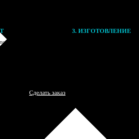
ЕТ
3. ИЗГОТОВЛЕНИЕ
подготовки заказа к печати
Оплатите заказ банковской кар
алисты могут связаться с Вами
оплаты получите подтверждение
му телефону или email для
описанием заказа. Когда отпра
я деталей.
вы получите письмо с трек-но
отслеживания.
Сделать заказ