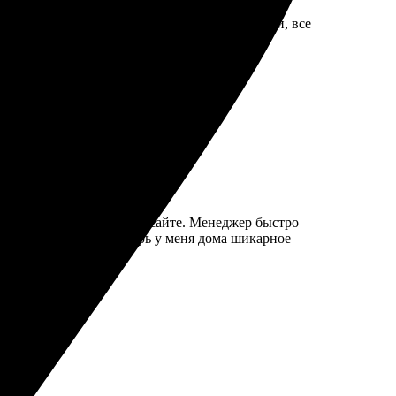
 оформляешь заказ. Сайт интуитивно понятный, все
али чёткие.
арков. Рекомендую всем!
ла фото, загрузила его на сайте. Менеджер быстро
 выглядит стильно. Теперь у меня дома шикарное