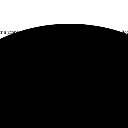
ст и удобен. Выбор размеров и оформление материала радует. Дос
лось очень положительным. Процесс оформления заказа прост и п
, и мой холст пришел в отличном состоянии. Качество печати п