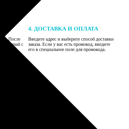
4. ДОСТАВКА И ОПЛАТА
той. После
Введите адрес и выберите способ доставки
 на email с
заказа. Если у вас есть промокод, введите
вим заказ
его в специальное поле для промокода.
мером для