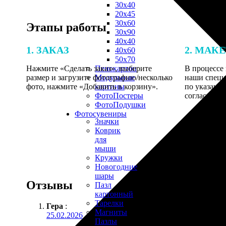
30х40
20х45
30х60
Этапы работы
30х90
40х40
1. ЗАКАЗ
2. МАК
40х60
50х70
Нажмите «Сделать заказ», выберите
В процессе 
Пенокартон
размер и загрузите фотографию/несколько
наши специ
Модульные
фото, нажмите «Добавить в корзину».
по указанно
картины
согласовани
ФотоПостеры
ФотоПодушки
Фотоcувениры
Значки
Коврик
для
мыши
Кружки
Новогодние
шары
Отзывы
Пазл
картонный
Тарелки
Гера
:
Магниты
25.02.2026
Пазлы