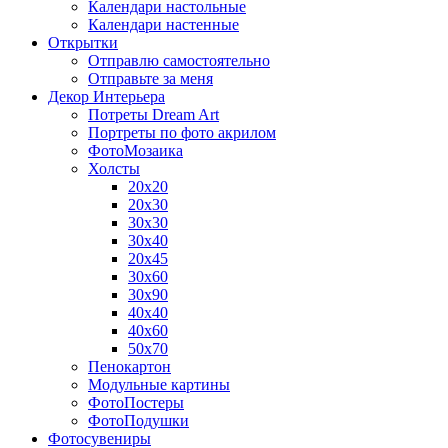
Календари настольные
Календари настенные
Открытки
Отправлю самостоятельно
Отправьте за меня
Декор Интерьера
Потреты Dream Art
Портреты по фото акрилом
ФотоМозаика
Холсты
20х20
20х30
30х30
30х40
20х45
30х60
30х90
40х40
40х60
50х70
Пенокартон
Модульные картины
ФотоПостеры
ФотоПодушки
Фотоcувениры