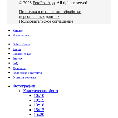
© 2026
FotoPostApp
. All rights reserved
Политика в отношении обработки
персональных данных
Пользовательское соглашение
Каталог
Информация
О ФотоПочте
Акции
Сделаем за вас
Бизнесу
FAQ
Франшиза
Поддержка и контакты
Оплата и доставка
Фотографии
Классические фото
10х10
10х15
13х18
15х15
15х20