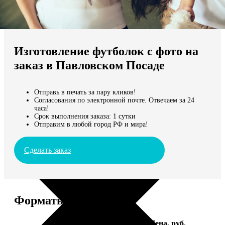
Не нашли Ваш город?
Мы доставляем по всему миру
Изготовление футболок с фото на
Продолжить без города
заказ в Павловском Посаде
Отправь в печать за пару кликов!
Согласования по электронной почте. Отвечаем за 24
часа!
Срок выполнения заказа: 1 сутки
Отправим в любой город РФ и мира!
Сделать заказ
Форматы и цены
Услуга
Цена, руб.