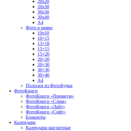
20х20
20х30
30х30
30х40
А4
Фото в рамке
10х10
10×15
13×18
15×15
15×20
20×20
20×30
30×30
30×40
A4
Полоски из ФотоБудки
ФотоКниги
ФотоКниги «Премиум»
ФотоКниги «Слим»
ФотоКниги «Лайт»
ФотоКниги «Софт»
Блокноты
Календари
Календари магнитные