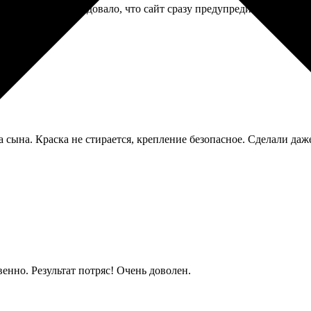
ля интерьера. Порадовало, что сайт сразу предупредил о низком 
рмально.
а сына. Краска не стирается, крепление безопасное. Сделали даж
венно. Результат потряс! Очень доволен.