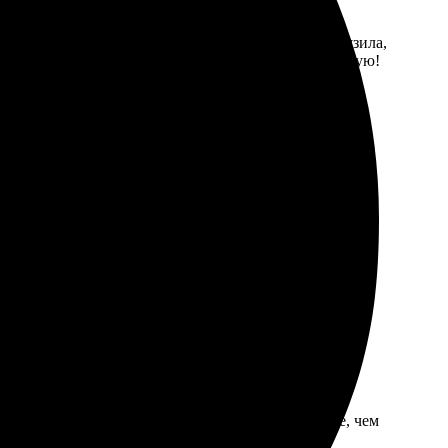
ро и удобно. Подобрала нужное изображение, загрузила,
кие и насыщенные. Буду обращаться снова, рекомендую!
отографии яркие и четкие. Процесс заказа прост и
ельно вернусь снова за новыми сувенирами.
к и оформила заказ. Доставка пришла даже раньше, чем
!