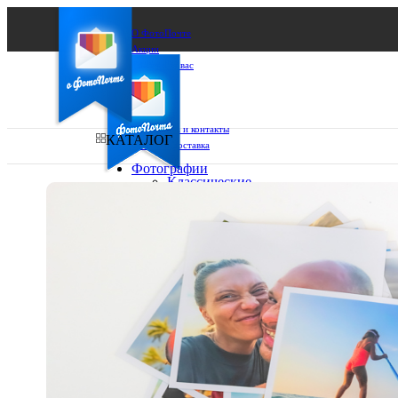
О ФотоПочте
Акции
Сделаем за вас
Бизнесу
FAQ
Франшиза
Поддержка и контакты
КАТАЛОГ
Оплата и доставка
Фотографии
Классические
фото
Ваш город:
10х10
10х15
Ваш регион доставки
13х18
15х15
Выберите из списка:
15х20
20х20
20х30
30х30
30х40
А4
Фото
в