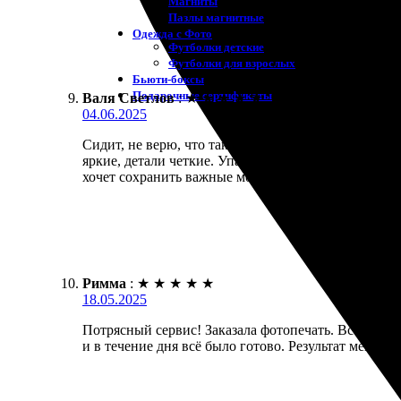
Магниты
Пазлы магнитные
Одежда с Фото
Футболки детские
Футболки для взрослых
Бьюти-боксы
Подарочные сертификаты
Валя Светлов
:
★
★
★
★
★
04.06.2025
Сидит, не верю, что так быстро получил свои фотог
яркие, детали четкие. Упаковка — всё аккуратно, 
хочет сохранить важные моменты в отличном виде
Римма
:
★
★
★
★
★
18.05.2025
Потрясный сервис! Заказала фотопечать. Все сдел
и в течение дня всё было готово. Результат меня п