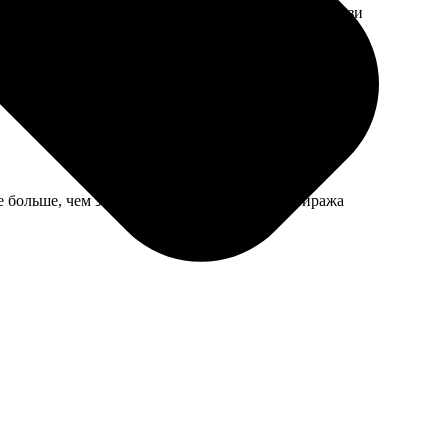
разрешении моего файла. Сделали как смогли, вблизи
е больше, чем заказывала, видимо, остатки тиража