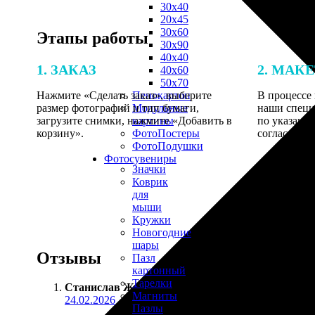
30х40
20х45
30х60
Этапы работы
30х90
40х40
1. ЗАКАЗ
2. МАК
40х60
50х70
Нажмите «Сделать заказ», выберите
В процессе 
Пенокартон
размер фотографий и тип бумаги,
наши специ
Модульные
загрузите снимки, нажмите «Добавить в
по указанно
картины
корзину».
согласовани
ФотоПостеры
ФотоПодушки
Фотоcувениры
Значки
Коврик
для
мыши
Кружки
Новогодние
шары
Отзывы
Пазл
картонный
Тарелки
Станислав Ж.
:
Магниты
24.02.2026
Пазлы