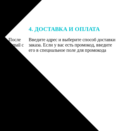
4. ДОСТАВКА И ОПЛАТА
той. После
Введите адрес и выберите способ доставки
 на email с
заказа. Если у вас есть промокод, введите
вим заказ
его в специальное поле для промокода
мером для