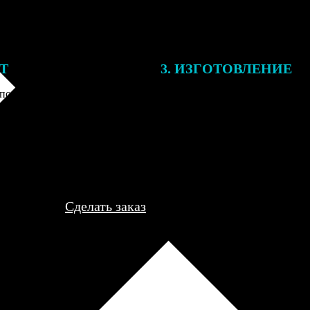
ЕТ
3. ИЗГОТОВЛЕНИЕ
подготовки заказа к печати
Оплатите заказ банковской кар
алисты могут связаться с Вами
оплаты получите подтверждение
му телефону или email для
описанием заказа. Когда отпра
я деталей.
вы получите письмо с трек-но
отслеживания.
Сделать заказ