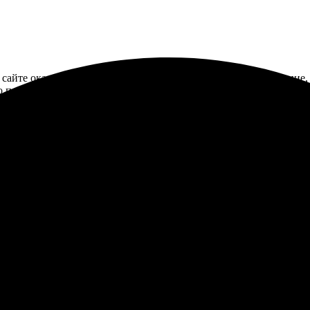
 сайте оказался простым и интуитивным. Загрузил изображение,
о печати порадовало, детали четкие, цвета яркие. В общем, остал
 20х30, сделали отлично. Получил результат через два дня, всё 