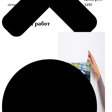
печать фото на холсте 30х60 на подрамнике
3490
Примеры работ