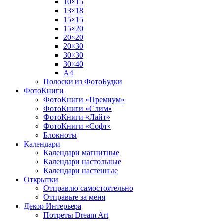
10×15
13×18
15×15
15×20
20×20
20×30
30×30
30×40
A4
Полоски из ФотоБудки
ФотоКниги
ФотоКниги «Премиум»
ФотоКниги «Слим»
ФотоКниги «Лайт»
ФотоКниги «Софт»
Блокноты
Календари
Календари магнитные
Календари настольные
Календари настенные
Открытки
Отправлю самостоятельно
Отправьте за меня
Декор Интерьера
Потреты Dream Art