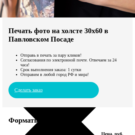
Не нашли Ваш город?
Мы доставляем по всему миру
Печать фото на холсте 30х60 в
Продолжить без города
Павловском Посаде
Отправь в печать за пару кликов!
Согласования по электронной почте. Отвечаем за 24
часа!
Срок выполнения заказа: 1 сутки
Отправим в любой город РФ и мира!
Сделать заказ
Форматы и цены
Услуга
Цена, руб.