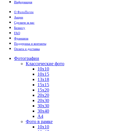
Информация
О ФотоПочте
Акции
Сделаем за вас
Бизнесу
FAQ
Франшиза
Поддержка и контакты
Оплата и доставка
Фотографии
Классические фото
10х10
10х15
13х18
15х15
15х20
20х20
20х30
30х30
30х40
А4
Фото в рамке
10х10