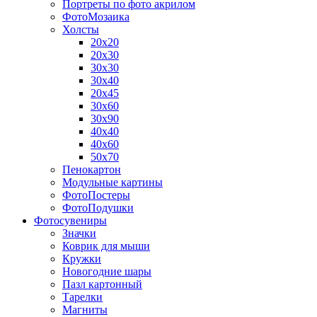
Портреты по фото акрилом
ФотоМозаика
Холсты
20х20
20х30
30х30
30х40
20х45
30х60
30х90
40х40
40х60
50х70
Пенокартон
Модульные картины
ФотоПостеры
ФотоПодушки
Фотоcувениры
Значки
Коврик для мыши
Кружки
Новогодние шары
Пазл картонный
Тарелки
Магниты