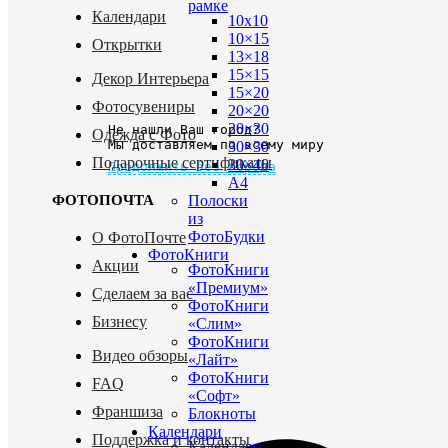
рамке
Календари
10х10
10×15
Открытки
13×18
15×15
Декор Интерьера
15×20
Фотосувениры
20×20
20×30
Не нашли Ваш город?
Одежда с Фото
Мы доставляем по всему миру
30×30
Подарочные сертификаты
30×40
Продолжить без города
A4
Полоски
ФОТОПОЧТА
из
ФотоБудки
О ФотоПочте
ФотоКниги
Акции
ФотоКниги
«Премиум»
Сделаем за вас
ФотоКниги
Бизнесу
«Слим»
ФотоКниги
Видео обзоры
«Лайт»
ФотоКниги
FAQ
«Софт»
Франшиза
Блокноты
Календари
Поддержка и контакты
Календари