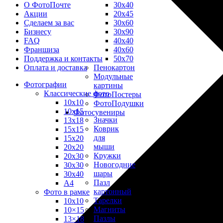
30х40
О ФотоПочте
20х45
Акции
30х60
Сделаем за вас
30х90
Бизнесу
40х40
FAQ
40х60
Франшиза
50х70
Поддержка и контакты
Пенокартон
Оплата и доставка
Модульные
Фотографии
картины
Классические фото
ФотоПостеры
10х10
ФотоПодушки
10х15
Фотоcувениры
Значки
13х18
Коврик
15х15
для
15х20
мыши
20х20
Кружки
20х30
Новогодние
30х30
шары
30х40
Пазл
А4
картонный
Фото в рамке
Тарелки
10х10
Магниты
10×15
Пазлы
13×18