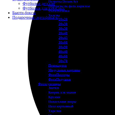
Потреты Dream Art
Футболки детские
Портреты по фото акрилом
Футболки для взрослых
ФотоМозаика
Бьюти-боксы
Холсты
Подарочные сертификаты
20х20
20х30
30х30
30х40
20х45
30х60
30х90
40х40
40х60
50х70
Пенокартон
Модульные картины
ФотоПостеры
ФотоПодушки
Фотоcувениры
Значки
Коврик для мыши
Кружки
Новогодние шары
Пазл картонный
Тарелки