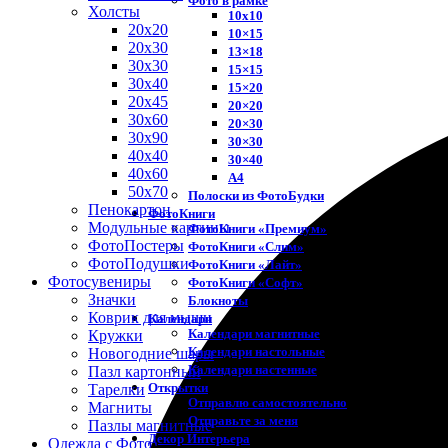
Фото в рамке
Холсты
10х10
20х20
10×15
20х30
13×18
30х30
15×15
30х40
15×20
20х45
20×20
30х60
20×30
30х90
30×30
40х40
30×40
40х60
A4
50х70
Полоски из ФотоБудки
Пенокартон
ФотоКниги
Модульные картины
ФотоКниги «Премиум»
ФотоПостеры
ФотоКниги «Слим»
ФотоПодушки
ФотоКниги «Лайт»
Фотоcувениры
ФотоКниги «Софт»
Значки
Блокноты
Коврик для мыши
Календари
Календари магнитные
Кружки
Календари настольные
Новогодние шары
Календари настенные
Пазл картонный
Открытки
Тарелки
Отправлю самостоятельно
Магниты
Отправьте за меня
Пазлы магнитные
Декор Интерьера
Одежда с Фото