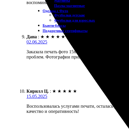
Магниты
воспоминания!
Пазлы магнитные
Одежда с Фото
Футболки детские
Футболки для взрослых
Бьюти-боксы
Подарочные сертификаты
Дана
:
★
★
★
★
★
02.06.2025
Заказала печать фото 15х15, и осталась очень дово
проблем. Фотографии пришли в срок, качество отли
Кирилл Ц.
:
★
★
★
★
★
15.05.2025
Воспользовалась услугами печати, осталась довольн
качество и оперативность!