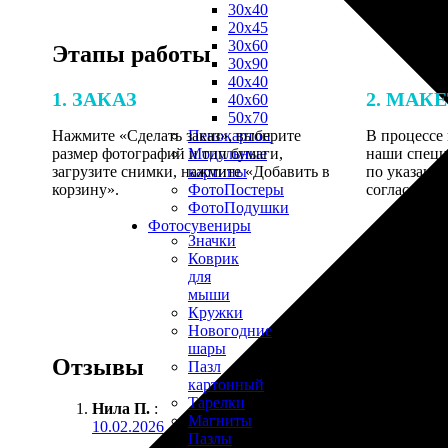
30х40
20х45
30х60
Этапы работы
30х90
40х40
1. ЗАКАЗ
2. МАК
40х60
50х70
Нажмите «Сделать заказ», выберите
В процессе 
Пенокартон
размер фотографий и тип бумаги,
наши специ
Модульные
загрузите снимки, нажмите «Добавить в
по указанно
картины
корзину».
согласовани
ФотоПостеры
ФотоПодушки
Фотоcувениры
Значки
Коврик
для
мыши
Кружки
Новогодние
шары
Отзывы
Пазл
картонный
Тарелки
Нила П.
:
Магниты
10.02.2026
Пазлы