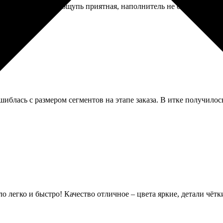
 без ошибок. На ощупь приятная, наполнитель не сбивается. Пра
иблась с размером сегментов на этапе заказа. В итке получилось
о легко и быстро! Качество отличное – цвета яркие, детали чётки