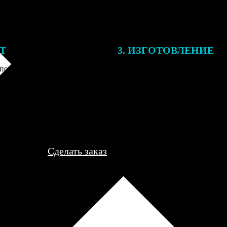
ЕТ
3. ИЗГОТОВЛЕНИЕ
подготовки заказа к печати
Оплатите заказ банковской кар
алисты могут связаться с Вами
оплаты получите подтверждение
му телефону или email для
описанием заказа. Когда отпра
я деталей.
вы получите письмо с трек-но
отслеживания.
Сделать заказ