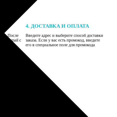
4. ДОСТАВКА И ОПЛАТА
той. После
Введите адрес и выберите способ доставки
 на email с
заказа. Если у вас есть промокод, введите
вим заказ
его в специальное поле для промокода
мером для