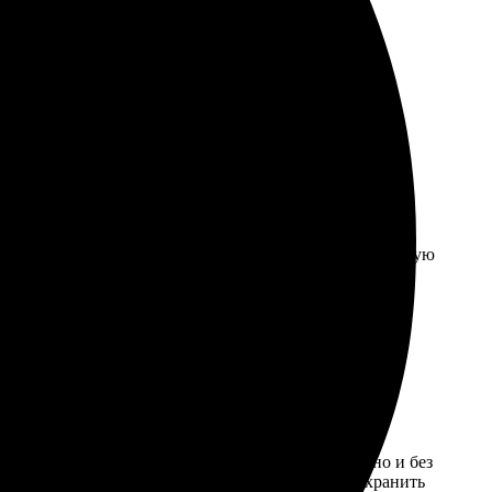
 цены весьма приемлемые.
л вовремя, качество печати отличное. В будущем планирую
ла параметры и нажала кнопку. Всё быстро, удобно и без
цвета и отличная чёткость! Отличный способ сохранить