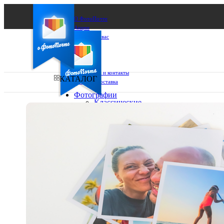
О ФотоПочте
Акции
Сделаем за вас
Бизнесу
FAQ
Франшиза
Поддержка и контакты
КАТАЛОГ
Оплата и доставка
Фотографии
Классические
фото
Ваш город:
10х10
10х15
Ваш регион доставки
13х18
15х15
Выберите из списка:
15х20
20х20
20х30
30х30
30х40
А4
Фото
в