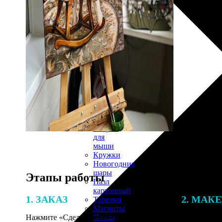
30х40
20х45
30х60
30х90
40х40
40х60
50х70
Пенокартон
Модульные
картины
ФотоПостеры
ФотоПодушки
Фотоcувениры
Значки
Коврик
для
мыши
Кружки
Новогодние
шары
Этапы работы
Пазл
картонный
1. ЗАКАЗ
2. МАК
Тарелки
Магниты
Пазлы
Нажмите «Сделать заказ», выберите
В процессе 