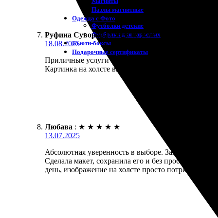
Магниты
Пазлы магнитные
Одежда с Фото
Футболки детские
Футболки для взрослых
Руфина Суворова
:
★
★
★
★
★
Бьюти-боксы
18.08.2025
Подарочные сертификаты
Приличные услуги и удобный интерфейс для заказа.
Картинка на холсте вышла яркой и четкой. Менедж
Любава
:
★
★
★
★
★
13.07.2025
Абсолютная уверенность в выборе. Заказала портре
Сделала макет, сохранила его и без проблем доба
день, изображение на холсте просто потрясающее! 