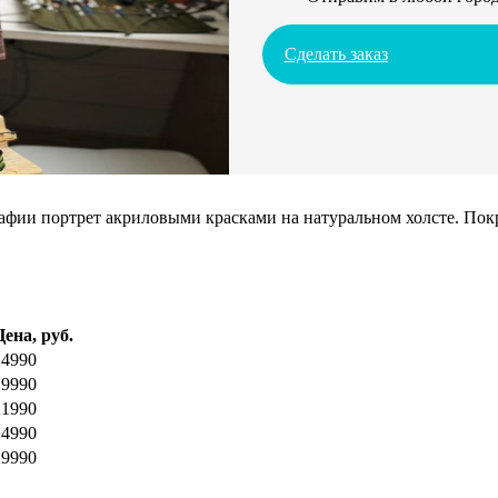
Сделать заказ
ии портрет акриловыми красками на натуральном холсте. Покрое
Цена, руб.
14990
19990
21990
24990
29990