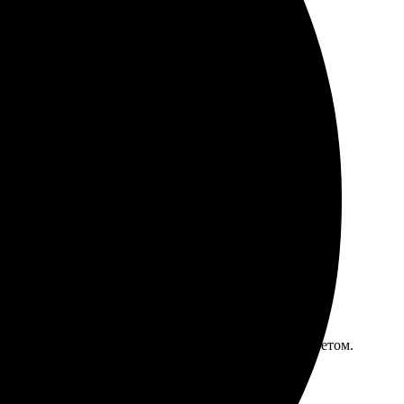
ые моменты в жизни.
гко загрузила фотографии. Менеджеры вежливые,
 Процесс оформления простейший. Загрузила фото,
ткими! Качественная печать и отличная работа с цветом.