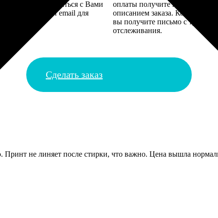
алисты могут связаться с Вами
оплаты получите подтверждение
му телефону или email для
описанием заказа. Когда отпра
я деталей.
вы получите письмо с трек-но
отслеживания.
Сделать заказ
 Принт не линяет после стирки, что важно. Цена вышла нормальн