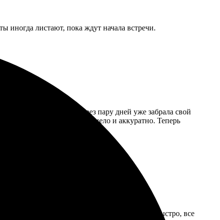
ы иногда листают, пока ждут начала встречи.
ат, загрузила снимок. Через пару дней уже забрала свой
но удивила упаковка – всё цело и аккуратно. Теперь
омогли с выбором. Получила готовые работы быстро, все