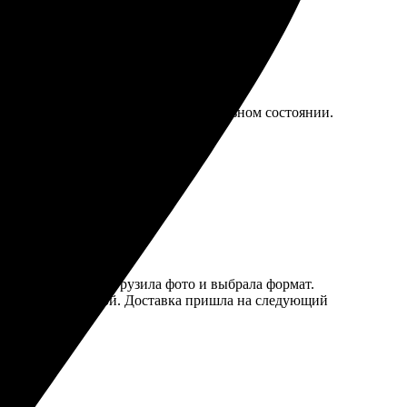
немного времени, всё пришло в идеальном состоянии.
ываю снова!
онятный, легко загрузила фото и выбрала формат.
нии была мгновенной. Доставка пришла на следующий
омендую всем!