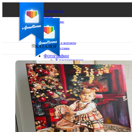
О ФотоПочте
Акции
Сделаем за вас
Бизнесу
FAQ
Франшиза
Поддержка и контакты
КАТАЛОГ
Оплата и доставка
Фотографии
Классические
фото
Ваш город:
10х10
10х15
Ваш регион доставки
13х18
15х15
Выберите из списка:
15х20
20х20
20х30
30х30
30х40
А4
Фото
в