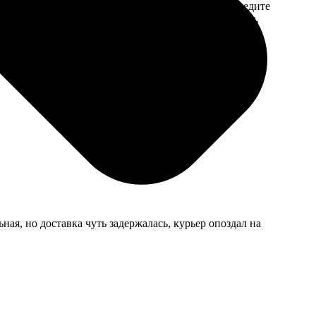
 на email с
заказа. Если у вас есть промокод, введите
вим заказ
его в специальное поле для промокода.
мером для
ая, но доставка чуть задержалась, курьер опоздал на