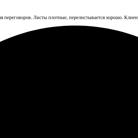
 переговоров. Листы плотные, перелистывается хорошо. Клиент
 фотографии, процесс оказался простым и удобным. Выбрала форм
 детализированным, полностью соответствовал ожиданиям. Прият
ей. Равноценный результат за разумную цену. Рекомендую!
твом. Сайт понятный, легко выбирать. Менеджеры отзывчивые, п