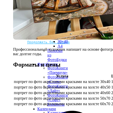
рамке
10х10
10×15
13×18
15×15
15×20
20×20
20×30
Не нашли Ваш город?
Мы доставляем по всему миру
30×30
30×40
Продолжить без города
A4
Профессиональный художник напишет на основе фотограф
Полоски
вас долгие годы.
из
ФотоБудки
Форматы и цены
ФотоКниги
ФотоКниги
«Премиум»
Услуга
ФотоКниги
портрет по фото акриловыми красками на холсте 30х40
«Слим»
ФотоКниги
портрет по фото акриловыми красками на холсте 40х50
«Лайт»
портрет по фото акриловыми красками на холсте 40х60
ФотоКниги
портрет по фото акриловыми красками на холсте 50х70
«Софт»
портрет по фото акриловыми красками на холсте 60х70
Блокноты
Календари
Календари