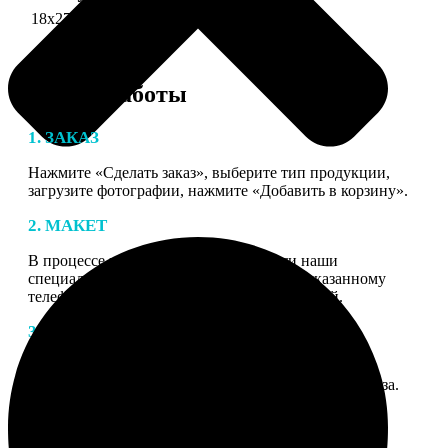
18х27 см 126 частей
990
Этапы работы
1. ЗАКАЗ
Нажмите «Сделать заказ», выберите тип продукции,
загрузите фотографии, нажмите «Добавить в корзину».
2. МАКЕТ
В процессе подготовки заказа к печати наши
специалисты могут связаться с Вами по указанному
телефону или email для согласования деталей.
3. ИЗГОТОВЛЕНИЕ
Оплатите заказ банковской картой. После оплаты
получите подтверждение на email с описанием заказа.
Когда отправим заказ вы получите письмо с трек-
номером для отслеживания.