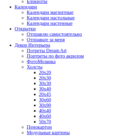
Блокноты
Календари
Календари магнитные
Календари настольные
Календари настенные
Открытки
Отправлю самостоятельно
Отправьте за меня
Декор Интерьера
Потреты Dream Art
Портреты по фото акрилом
ФотоМозаика
Холсты
20х20
20х30
30х30
30х40
20х45
30х60
30х90
40х40
40х60
50х70
Пенокартон
Модульные картины