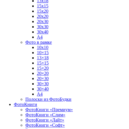
13х18
15х15
15х20
20х20
20х30
30х30
30х40
А4
Фото в рамке
10х10
10×15
13×18
15×15
15×20
20×20
20×30
30×30
30×40
A4
Полоски из ФотоБудки
ФотоКниги
ФотоКниги «Премиум»
ФотоКниги «Слим»
ФотоКниги «Лайт»
ФотоКниги «Софт»