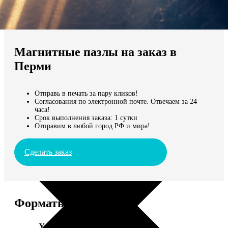
Не нашли Ваш город?
Мы доставляем по всему миру
Магнитные пазлы на заказ в
Продолжить без города
Перми
Отправь в печать за пару кликов!
Согласования по электронной почте. Отвечаем за 24
часа!
Срок выполнения заказа: 1 сутки
Отправим в любой город РФ и мира!
Сделать заказ
Форматы и цены
Услуга
Цена, руб.