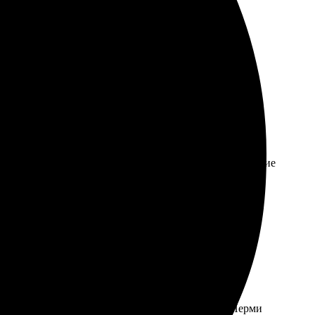
ейс сайта интуитивно понятен. Печать яркая, цвета
а сайт, выбрала размеры и загрузила файлы. Оформление
пришлось долго ждать. Теперь у меня есть отличные
 качество печати и яркость цветов. Доставка в Перми