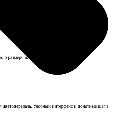
 все одинаковые, упаковка плотная, ни одна не
было размерчик брать побольше.
ная цветопередача. Удобный интерфейс и понятные шаги