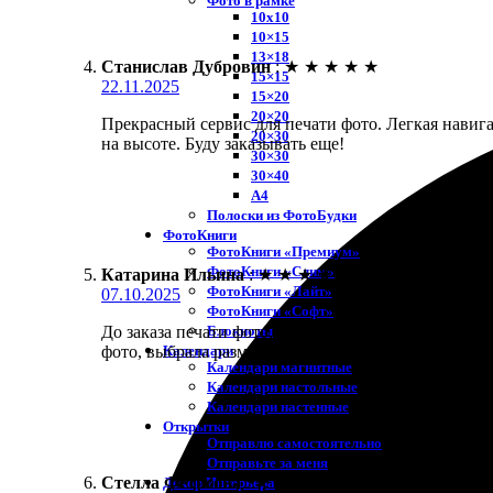
Фото в рамке
10х10
10×15
13×18
Станислав Дубровин
:
★
★
★
★
★
15×15
22.11.2025
15×20
20×20
Прекрасный сервис для печати фото. Легкая навигац
20×30
на высоте. Буду заказывать еще!
30×30
30×40
A4
Полоски из ФотоБудки
ФотоКниги
ФотоКниги «Премиум»
ФотоКниги «Слим»
Катарина Ильина
:
★
★
★
★
★
ФотоКниги «Лайт»
07.10.2025
ФотоКниги «Софт»
Блокноты
До заказа печати фото, я немного волновалась, но
Календари
фото, выбрала размер и оформила оплату. Качество
Календари магнитные
Календари настольные
Календари настенные
Открытки
Отправлю самостоятельно
Отправьте за меня
Стелла Фетисова
:
★
★
★
★
★
Декор Интерьера