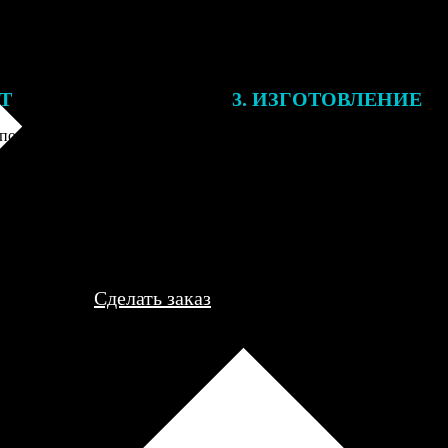
ЕТ
3. ИЗГОТОВЛЕНИЕ
подготовки заказа к печати
Оплатите заказ банковской кар
алисты могут связаться с Вами
оплаты получите подтверждение
му телефону или email для
описанием заказа. Когда отпра
я деталей.
вы получите письмо с трек-но
отслеживания.
Сделать заказ