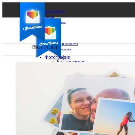
О ФотоПочте
Акции
Сделаем за вас
Бизнесу
FAQ
Франшиза
Поддержка и контакты
КАТАЛОГ
Оплата и доставка
Фотографии
Классические
фото
Ваш город:
10х10
10х15
Ваш регион доставки
13х18
15х15
Выберите из списка:
15х20
20х20
20х30
30х30
30х40
А4
Фото
в