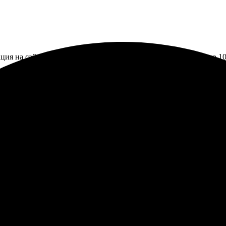
ия на сайте, быстрое оформление заказа. Заказал печать фото 10
 зря. Все прошло быстро и без лишних проблем. Понравилось, что
 печати поразило, все детали четкие, цвета яркие. Обязательно 