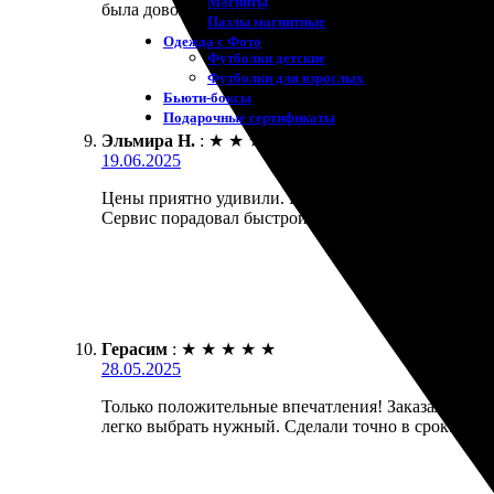
Магниты
была довольно быстрой, никаких задержек. Рекоме
Пазлы магнитные
Одежда с Фото
Футболки детские
Футболки для взрослых
Бьюти-боксы
Подарочные сертификаты
Эльмира Н.
:
★
★
★
★
★
19.06.2025
Цены приятно удивили. Работала с сайтом, всё прос
Сервис порадовал быстрой обработкой и оперативн
Герасим
:
★
★
★
★
★
28.05.2025
Только положительные впечатления! Заказал фото 1
легко выбрать нужный. Сделали точно в срок. Рек