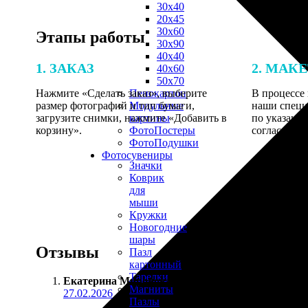
30х40
20х45
30х60
Этапы работы
30х90
40х40
1. ЗАКАЗ
2. МАК
40х60
50х70
Нажмите «Сделать заказ», выберите
В процессе 
Пенокартон
размер фотографий и тип бумаги,
наши специ
Модульные
загрузите снимки, нажмите «Добавить в
по указанно
картины
корзину».
согласовани
ФотоПостеры
ФотоПодушки
Фотоcувениры
Значки
Коврик
для
мыши
Кружки
Новогодние
шары
Отзывы
Пазл
картонный
Тарелки
Екатерина Миронова
:
Магниты
27.02.2026
Пазлы