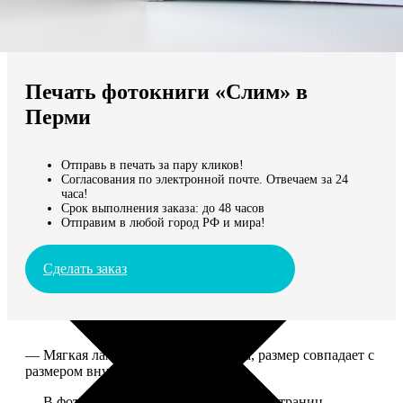
Не нашли Ваш город?
Мы доставляем по всему миру
Печать фотокниги «Слим» в
Продолжить без города
Перми
Отправь в печать за пару кликов!
Согласования по электронной почте. Отвечаем за 24
часа!
Срок выполнения заказа: до 48 часов
Отправим в любой город РФ и мира!
Сделать заказ
— Мягкая ламинированная обложка, размер совпадает с
размером внутреннего блока.
— В фотокниге может быть от 10 до 50 страниц.