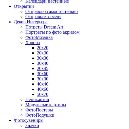
Календари настенные
Открытки
Отправлю самостоятельно
Отправьте за меня
Декор Интерьера
Потреты Dream Art
Портреты по фото акрилом
ФотоМозаика
Холсты
20х20
20х30
30х30
30х40
20х45
30х60
30х90
40х40
40х60
50х70
Пенокартон
Модульные картины
ФотоПостеры
ФотоПодушки
Фотоcувениры
Значки