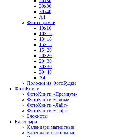
20х30
30х30
30х40
А4
Фото в рамке
10х10
10×15
13×18
15×15
15×20
20×20
20×30
30×30
30×40
A4
Полоски из ФотоБудки
ФотоКниги
ФотоКниги «Премиум»
ФотоКниги «Слим»
ФотоКниги «Лайт»
ФотоКниги «Софт»
Блокноты
Календари
Календари магнитные
Календари настольные