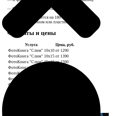
— Страницы плотные, толщина 1 мм.
— Книга раскрывается на 180 градусов, развороты
укреплены картоном или пластиком.
Форматы и цены
Услуга
Цена, руб.
ФотоКнига "Слим" 10x10
от 1290
ФотоКнига "Слим" 10x15
от 1390
ФотоКнига "Слим" 15x15
от 1590
ФотоКнига "Слим" 15x20
от 1890
ФотоКнига "Слим" 20x20
от 1990
ФотоКнига "Слим" 20x30
от 2490
ФотоКнига "Слим" 25x25
от 2990
Примеры работ