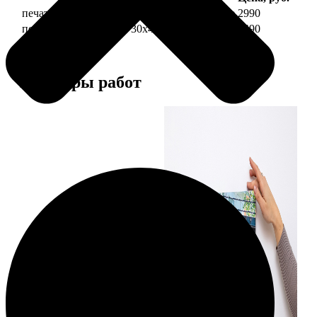
печать фото на холсте 30х40 на подрамнике
2990
печать фото на холсте 30х40 в раме
5490
Примеры работ