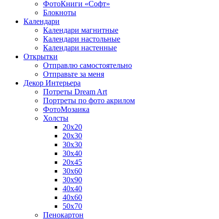
ФотоКниги «Софт»
Блокноты
Календари
Календари магнитные
Календари настольные
Календари настенные
Открытки
Отправлю самостоятельно
Отправьте за меня
Декор Интерьера
Потреты Dream Art
Портреты по фото акрилом
ФотоМозаика
Холсты
20х20
20х30
30х30
30х40
20х45
30х60
30х90
40х40
40х60
50х70
Пенокартон