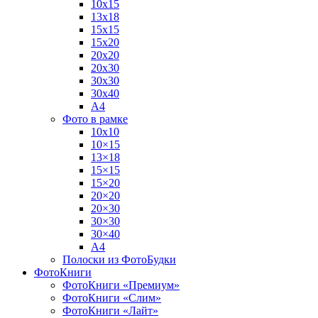
10х15
13х18
15х15
15х20
20х20
20х30
30х30
30х40
А4
Фото в рамке
10х10
10×15
13×18
15×15
15×20
20×20
20×30
30×30
30×40
A4
Полоски из ФотоБудки
ФотоКниги
ФотоКниги «Премиум»
ФотоКниги «Слим»
ФотоКниги «Лайт»