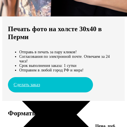
Не нашли Ваш город?
Мы доставляем по всему миру
Печать фото на холсте 30х40 в
Продолжить без города
Перми
Отправь в печать за пару кликов!
Согласования по электронной почте. Отвечаем за 24
часа!
Срок выполнения заказа: 1 сутки
Отправим в любой город РФ и мира!
Сделать заказ
Форматы и цены
Услуга
Цена, руб.