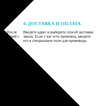
4. ДОСТАВКА И ОПЛАТА
той. После
Введите адрес и выберите способ доставки
 на email с
заказа. Если у вас есть промокод, введите
вим заказ
его в специальное поле для промокода.
мером для