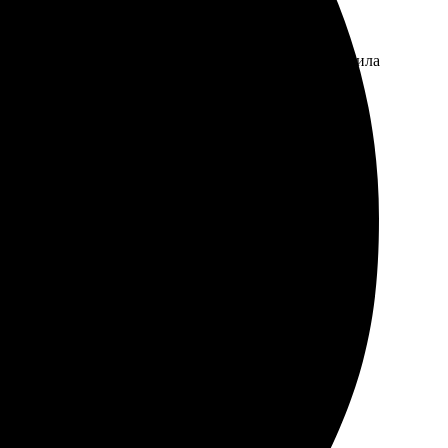
удивила скорость обработки — готовую работу получила
ткие. Радостно подарить близким такой сувенир.
е просто, быстро нашёл нужный раздел. После загрузки