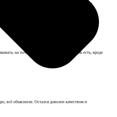
янно листают, чтобы посмотреть фото, уже немного
ковата, на почте могли помять. Отправил как есть, вроде
ро, всё объяснили. Остался доволен качеством и