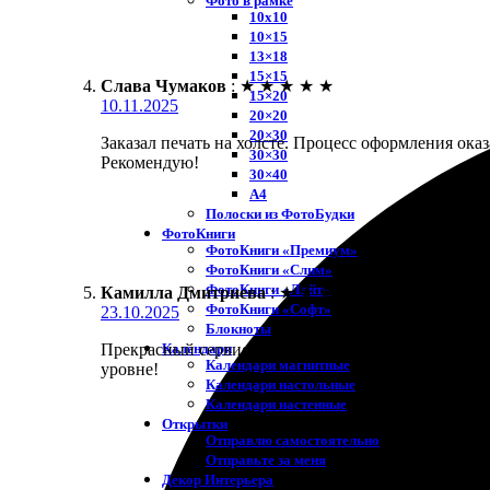
Фото в рамке
10х10
10×15
13×18
15×15
Слава Чумаков
:
★
★
★
★
★
15×20
10.11.2025
20×20
20×30
Заказал печать на холсте. Процесс оформления ока
30×30
Рекомендую!
30×40
A4
Полоски из ФотоБудки
ФотоКниги
ФотоКниги «Премиум»
ФотоКниги «Слим»
ФотоКниги «Лайт»
Камилла Дмитриева
:
★
★
★
★
★
ФотоКниги «Софт»
23.10.2025
Блокноты
Календари
Прекрасный сервис! Заказала печать на холсте, пр
Календари магнитные
уровне!
Календари настольные
Календари настенные
Открытки
Отправлю самостоятельно
Отправьте за меня
Декор Интерьера