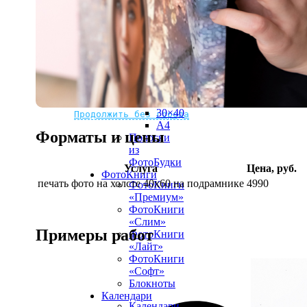
рамке
10х10
10×15
13×18
15×15
15×20
20×20
20×30
Не нашли Ваш город?
Мы доставляем по всему миру
30×30
30×40
Продолжить без города
A4
Форматы и цены
Полоски
из
ФотоБудки
Услуга
Цена, руб.
ФотоКниги
печать фото на холсте 40х60 на подрамнике
4990
ФотоКниги
«Премиум»
ФотоКниги
«Слим»
Примеры работ
ФотоКниги
«Лайт»
ФотоКниги
«Софт»
Блокноты
Календари
Календари