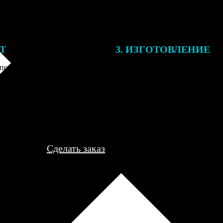
ЕТ
3. ИЗГОТОВЛЕНИЕ
подготовки заказа к печати
Оплатите заказ банковской кар
алисты могут связаться с Вами
оплаты получите подтверждение
му телефону или email для
описанием заказа. Когда отпра
я деталей.
вы получите письмо с трек-но
отслеживания.
Сделать заказ