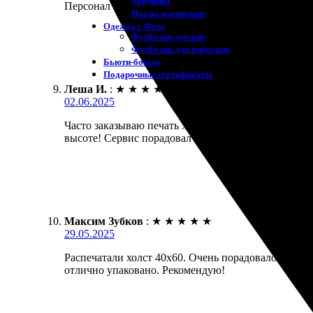
Магниты
Персонал очень вежливый и отзывчивый. Заказала п
Пазлы магнитные
Одежда с Фото
Футболки детские
Футболки для взрослых
Бьюти-боксы
Подарочные сертификаты
Леша И.
:
★
★
★
★
★
02.06.2025
Часто заказываю печать холстов. Работают быстро 
высоте! Сервис порадовал вниманием к деталям. О
Максим Зубков
:
★
★
★
★
★
29.05.2025
Распечатали холст 40х60. Очень порадовало качеств
отлично упаковано. Рекомендую!