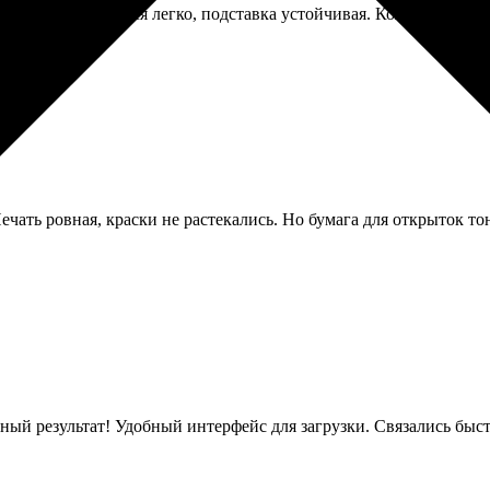
 переворачиваются легко, подставка устойчивая. Коллеги посто
ать ровная, краски не растекались. Но бумага для открыток тон
чный результат! Удобный интерфейс для загрузки. Связались быст