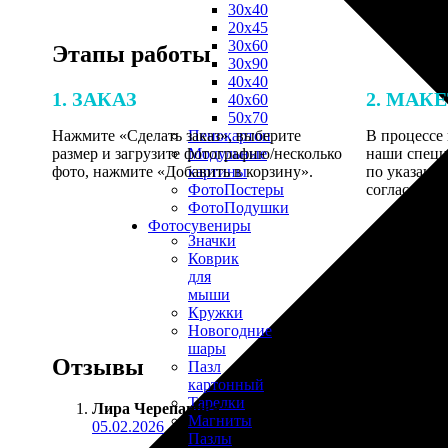
30х40
20х45
30х60
Этапы работы
30х90
40х40
1. ЗАКАЗ
2. МАК
40х60
50х70
Нажмите «Сделать заказ», выберите
В процессе 
Пенокартон
размер и загрузите фотографию/несколько
наши специ
Модульные
фото, нажмите «Добавить в корзину».
по указанно
картины
согласовани
ФотоПостеры
ФотоПодушки
Фотоcувениры
Значки
Коврик
для
мыши
Кружки
Новогодние
шары
Отзывы
Пазл
картонный
Тарелки
Лира Черепанова
:
Магниты
05.02.2026
Пазлы