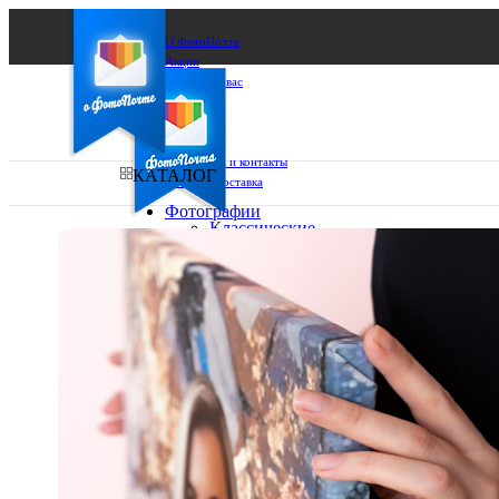
О ФотоПочте
Акции
Сделаем за вас
Бизнесу
FAQ
Франшиза
Поддержка и контакты
КАТАЛОГ
Оплата и доставка
Фотографии
Классические
фото
Ваш город:
10х10
10х15
Ваш регион доставки
13х18
15х15
Выберите из списка:
15х20
20х20
20х30
30х30
30х40
А4
Фото
в