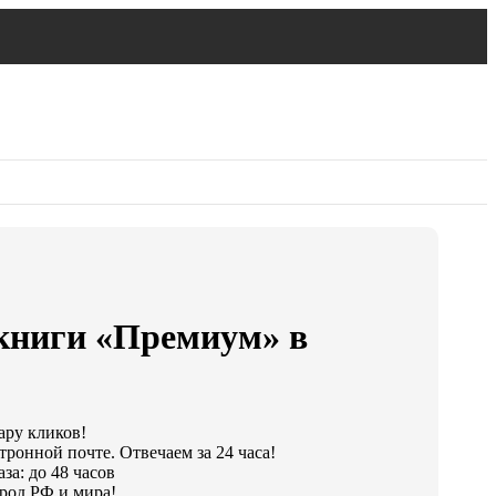
книги «Премиум» в
ару кликов!
тронной почте. Отвечаем за 24 часа!
за: до 48 часов
род РФ и мира!