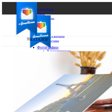
О ФотоПочте
Акции
Сделаем за вас
Бизнесу
FAQ
Франшиза
Поддержка и контакты
КАТАЛОГ
Оплата и доставка
Фотографии
Классические
фото
Ваш город:
10х10
10х15
Ваш регион доставки
13х18
15х15
Выберите из списка:
15х20
20х20
20х30
30х30
30х40
А4
Фото
в