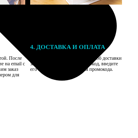
4. ДОСТАВКА И ОПЛАТА
той. После
Введите адрес и выберите способ доставки
 на email с
заказа. Если у вас есть промокод, введите
вим заказ
его в специальное поле для промокода.
мером для