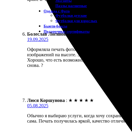
Магниты
Пазлы магнитные
Одежда с Фото
Футболки детские
Футболки для взрослых
Бьюти-боксы
Подарочные сертификаты
Болеслав Логинов
:
19.09.2025
Оформляла печать фотокниги «Премиум». Процесс б
изображений на высоте. Заказала в Реутове, приш
Хорошо, что есть возможность проверить макет пер
снова. ?
Люся Коршунова
:
★
★
★
★
★
05.08.2025
Обычно я выбираю услуги, когда хочу сохранить в
сама. Печать получилась яркой, качество отличное