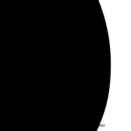
 оформлением. Сборка книги порадовала качеством.
стро и удобно на сайте. Доставка была в срок, очень
мендую!
ло сделано. Удивило качество печати — все картинки