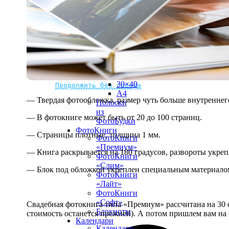
рамке
10х10
10×15
13×18
15×15
15×20
20×20
20×30
Не нашли Ваш город?
Мы доставляем по всему миру
30×30
30×40
Продолжить без города
A4
— Твердая фотообложка, размер чуть больше внутреннег
Полоски
из
— В фотокниге может быть от 20 до 100 страниц.
ФотоБудки
ФотоКниги
— Страницы плотные, толщина 1 мм.
ФотоКниги
«Премиум»
— Книга раскрывается на 180 градусов, развороты укре
ФотоКниги
«Слим»
— Блок под обложкой укреплен специальным материалом
ФотоКниги
«Лайт»
ФотоКниги
«Софт»
Свадебная фотокнига типа «Премиум» рассчитана на 30 с
Блокноты
стоимость останется прежней). А потом пришлем вам на 
Календари
Календари