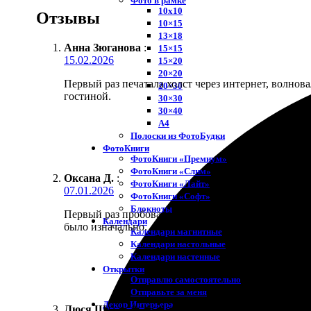
Фото в рамке
10х10
Отзывы
10×15
13×18
Анна Зюганова
:
15×15
15.02.2026
15×20
20×20
Первый раз печатала холст через интернет, волнова
20×30
гостиной.
30×30
30×40
A4
Полоски из ФотоБудки
ФотоКниги
ФотоКниги «Премиум»
ФотоКниги «Слим»
Оксана Д.
:
ФотоКниги «Лайт»
07.01.2026
ФотоКниги «Софт»
Блокноты
Первый раз пробовала услугу «Отправьте за меня» 
Календари
было изначально.
Календари магнитные
Календари настольные
Календари настенные
Открытки
Отправлю самостоятельно
Отправьте за меня
Декор Интерьера
Люся Ш.
:
★
★
★
★
★