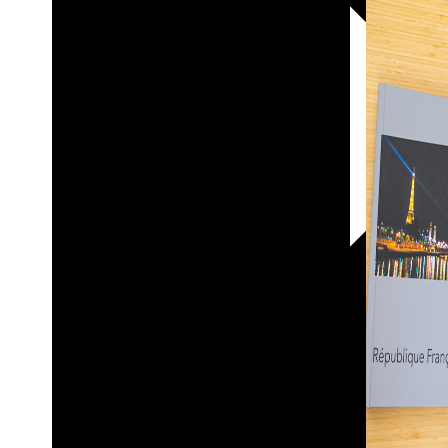
30х40
20х45
30х60
30х90
40х40
40х60
50х70
Пенокартон
Модульные
картины
ФотоПостеры
ФотоПодушки
Фотоcувениры
Значки
Коврик
для
мыши
Кружки
Новогодние
шары
Пазл
картонный
Тарелки
Магниты
Пазлы