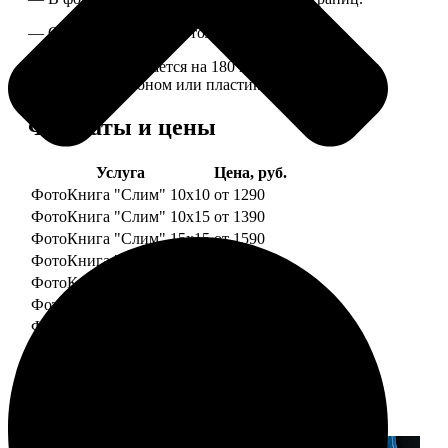
— Страницы плотные, толщина 1 мм.
— Книга раскрывается на 180 градусов, развороты
укреплены картоном или пластиком.
Форматы и цены
Услуга
Цена, руб.
ФотоКнига "Слим" 10x10
от 1290
ФотоКнига "Слим" 10x15
от 1390
ФотоКнига "Слим" 15x15
от 1590
ФотоКнига "Слим" 15x20
от 1890
ФотоКнига "Слим" 20x20
от 1990
ФотоКнига "Слим" 20x30
от 2490
ФотоКнига "Слим" 25x25
от 2990
Примеры работ