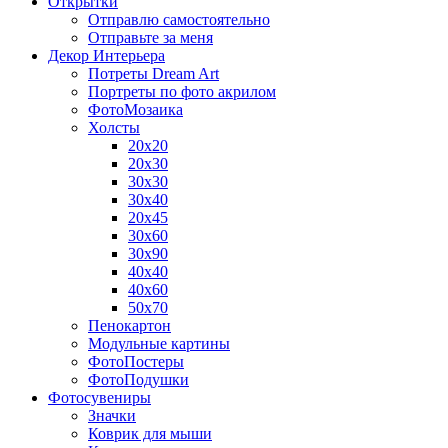
Открытки
Отправлю самостоятельно
Отправьте за меня
Декор Интерьера
Потреты Dream Art
Портреты по фото акрилом
ФотоМозаика
Холсты
20х20
20х30
30х30
30х40
20х45
30х60
30х90
40х40
40х60
50х70
Пенокартон
Модульные картины
ФотоПостеры
ФотоПодушки
Фотоcувениры
Значки
Коврик для мыши