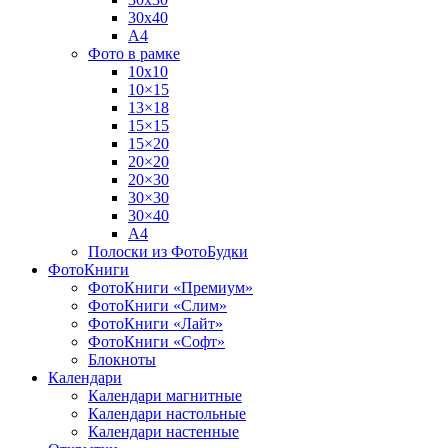
30х40
А4
Фото в рамке
10х10
10×15
13×18
15×15
15×20
20×20
20×30
30×30
30×40
A4
Полоски из ФотоБудки
ФотоКниги
ФотоКниги «Премиум»
ФотоКниги «Слим»
ФотоКниги «Лайт»
ФотоКниги «Софт»
Блокноты
Календари
Календари магнитные
Календари настольные
Календари настенные