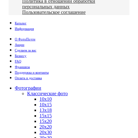
Политика в отношении обработки
персональных данных
Пользовательское соглашение
Каталог
Информация
О ФотоПочте
Акции
Сделаем за вас
Бизнесу
FAQ
Франшиза
Поддержка и контакты
Оплата и доставка
Фотографии
Классические фото
10х10
10х15
13х18
15х15
15х20
20х20
20х30
30х30