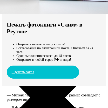
Не нашли Ваш город?
Мы доставляем по всему миру
Печать фотокниги «Слим» в
Продолжить без города
Реутове
Отправь в печать за пару кликов!
Согласования по электронной почте. Отвечаем за 24
часа!
Срок выполнения заказа: до 48 часов
Отправим в любой город РФ и мира!
Сделать заказ
— Мягкая ламинированная обложка, размер совпадает с
размером внутреннего блока.
— В фотокниге может быть от 10 до 50 страниц.