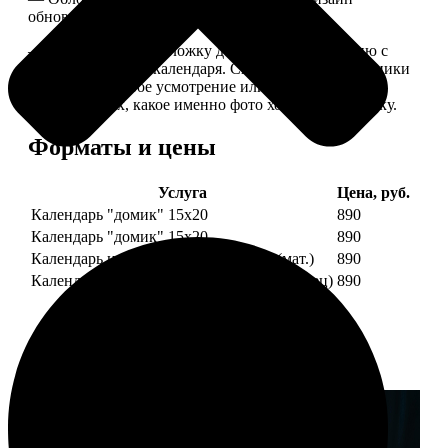
обновляем каждый год.
— В кружочек на обложку добавляем фотографию с
одной из страниц календаря. Снимок наши сотрудники
выбирают на свое усмотрение или пишите в
комментариях, какое именно фото хотите на обложку.
Форматы и цены
Услуга
Цена, руб.
Календарь "домик" 15х20
890
Календарь "домик" 15х20
890
Календарь настольный А5 210х148 (мат.)
890
Календарь настольный А5 210х148 (глянец)
890
Примеры работ