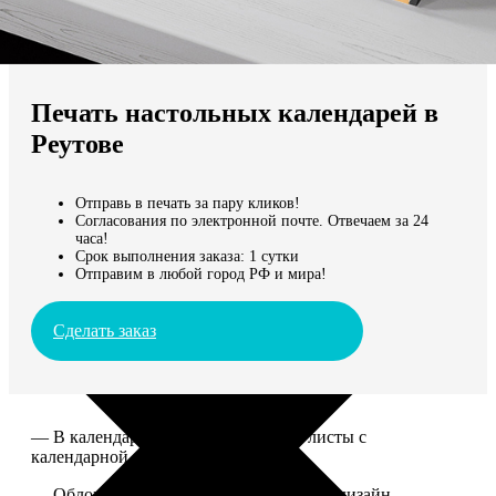
Не нашли Ваш город?
Мы доставляем по всему миру
Печать настольных календарей в
Продолжить без города
Реутове
Отправь в печать за пару кликов!
Согласования по электронной почте. Отвечаем за 24
часа!
Срок выполнения заказа: 1 сутки
Отправим в любой город РФ и мира!
Сделать заказ
— В календаре 13 листов: обложка+листы с
календарной сеткой.
— Обложка для календаря стандартная, дизайн