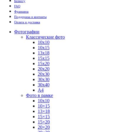
Бизнесу
FAQ
Франшиза
Поддержка и контакты
Оплата и доставка
Фотографии
Классические фото
10х10
10х15
13х18
15х15
15х20
20х20
20х30
30х30
30х40
А4
Фото в рамке
10х10
10×15
13×18
15×15
15×20
20×20