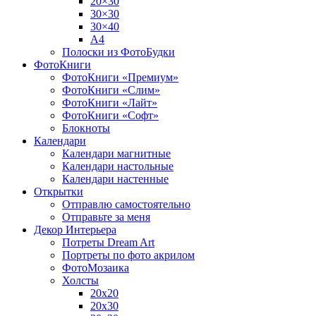
20×30
30×30
30×40
A4
Полоски из ФотоБудки
ФотоКниги
ФотоКниги «Премиум»
ФотоКниги «Слим»
ФотоКниги «Лайт»
ФотоКниги «Софт»
Блокноты
Календари
Календари магнитные
Календари настольные
Календари настенные
Открытки
Отправлю самостоятельно
Отправьте за меня
Декор Интерьера
Потреты Dream Art
Портреты по фото акрилом
ФотоМозаика
Холсты
20х20
20х30