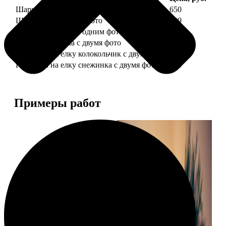
Шарик елочный с 1 фото
650
Шарик елочный с 2 фото
699
Шарик-шкатулка с одним фото
650
Шарик-шкатулка с двумя фото
699
Подвеска на елку колокольчик с двумя фото
590
Подвеска на елку снежинка с двумя фото
590
Примеры работ