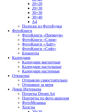
20×20
20×30
30×30
30×40
A4
Полоски из ФотоБудки
ФотоКниги
ФотоКниги «Премиум»
ФотоКниги «Слим»
ФотоКниги «Лайт»
ФотоКниги «Софт»
Блокноты
Календари
Календари магнитные
Календари настольные
Календари настенные
Открытки
Отправлю самостоятельно
Отправьте за меня
Декор Интерьера
Потреты Dream Art
Портреты по фото акрилом
ФотоМозаика
Холсты
20х20