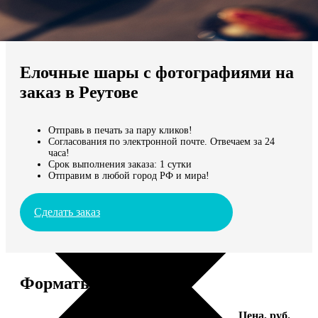
Не нашли Ваш город?
Мы доставляем по всему миру
Елочные шары с фотографиями на
Продолжить без города
заказ в Реутове
Отправь в печать за пару кликов!
Согласования по электронной почте. Отвечаем за 24
часа!
Срок выполнения заказа: 1 сутки
Отправим в любой город РФ и мира!
Сделать заказ
Форматы и цены
Услуга
Цена, руб.