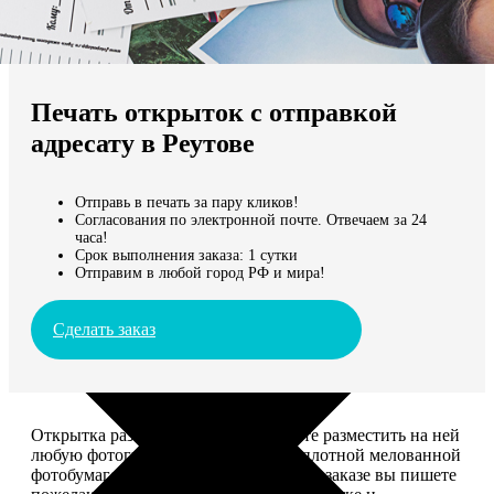
Не нашли Ваш город?
Мы доставляем по всему миру
Печать открыток с отправкой
Продолжить без города
адресату в Реутове
Отправь в печать за пару кликов!
Согласования по электронной почте. Отвечаем за 24
часа!
Срок выполнения заказа: 1 сутки
Отправим в любой город РФ и мира!
Сделать заказ
Открытка размером 10*15, вы можете разместить на ней
любую фотографию. Печатается на плотной мелованной
фотобумаге плотностью 300 г/м2. При заказе вы пишете