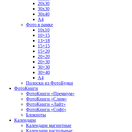
20х30
30х30
30х40
А4
Фото в рамке
10х10
10×15
13×18
15×15
15×20
20×20
20×30
30×30
30×40
A4
Полоски из ФотоБудки
ФотоКниги
ФотоКниги «Премиум»
ФотоКниги «Слим»
ФотоКниги «Лайт»
ФотоКниги «Софт»
Блокноты
Календари
Календари магнитные
Календари настольные