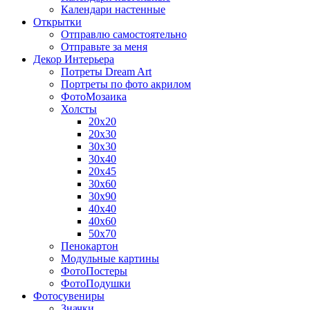
Календари настенные
Открытки
Отправлю самостоятельно
Отправьте за меня
Декор Интерьера
Потреты Dream Art
Портреты по фото акрилом
ФотоМозаика
Холсты
20х20
20х30
30х30
30х40
20х45
30х60
30х90
40х40
40х60
50х70
Пенокартон
Модульные картины
ФотоПостеры
ФотоПодушки
Фотоcувениры
Значки