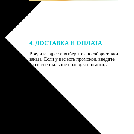
4. ДОСТАВКА И ОПЛАТА
той. После
Введите адрес и выберите способ доставки
 на email с
заказа. Если у вас есть промокод, введите
вим заказ
его в специальное поле для промокода.
мером для