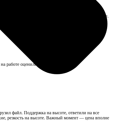
н, даже пошутил, что теперь будет пить только из нее.
 на работе оценили.
рузил файл. Поддержка на высоте, ответили на все
ркие, резкость на высоте. Важный момент — цена вполне