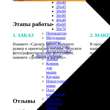
30х40
20х45
30х60
30х90
40х40
Этапы работы
40х60
50х70
Пенокартон
1. ЗАКАЗ
2. МАК
Модульные
картины
Нажмите «Сделать заказ», выберите
В процессе 
ФотоПостеры
размер и ориентацию постера. Загрузите
наши специ
ФотоПодушки
фотографию/несколько фотографий,
по указанно
Фотоcувениры
нажмите «Добавить в корзину».
согласовани
Значки
Коврик
для
мыши
Кружки
Новогодние
шары
Пазл
картонный
Тарелки
Отзывы
Магниты
Пазлы