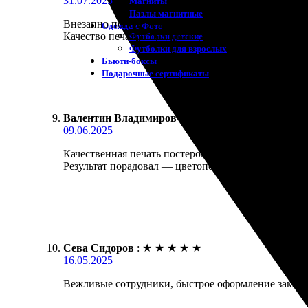
31.07.2025
Магниты
Пазлы магнитные
Внезапно понадобились постеры. Заказал через сай
Одежда с Фото
Качество печати порадовало, цвета яркие. Буду зак
Футболки детские
Футболки для взрослых
Бьюти-боксы
Подарочные сертификаты
Валентин Владимиров
:
★
★
★
★
★
09.06.2025
Качественная печать постеров, быстрое исполнение 
Результат порадовал — цветопередача отличная, де
Сева Сидоров
:
★
★
★
★
★
16.05.2025
Вежливые сотрудники, быстрое оформление заказа 