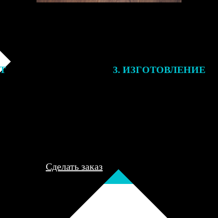
ЕТ
3. ИЗГОТОВЛЕНИЕ
подготовки заказа к печати
Оплатите заказ банковской кар
алисты могут связаться с Вами
оплаты получите подтверждение
му телефону или email для
описанием заказа. Когда отпра
я деталей.
вы получите письмо с трек-но
отслеживания.
Сделать заказ