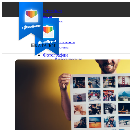
О ФотоПочте
Акции
Сделаем за вас
Бизнесу
FAQ
Франшиза
Поддержка и контакты
КАТАЛОГ
Оплата и доставка
Фотографии
Классические
фото
Ваш город:
10х10
10х15
Ваш регион доставки
13х18
15х15
Выберите из списка:
15х20
20х20
20х30
30х30
30х40
А4
Фото
в