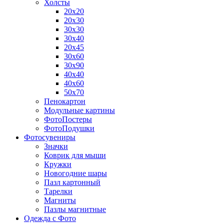
Холсты
20х20
20х30
30х30
30х40
20х45
30х60
30х90
40х40
40х60
50х70
Пенокартон
Модульные картины
ФотоПостеры
ФотоПодушки
Фотоcувениры
Значки
Коврик для мыши
Кружки
Новогодние шары
Пазл картонный
Тарелки
Магниты
Пазлы магнитные
Одежда с Фото