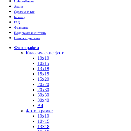
О ФотоПочте
Акции
Сделаем за вас
Бизнесу
FAQ
Франшиза
Поддержка и контакты
Оплата и доставка
Фотографии
Классические фото
10х10
10х15
13х18
15х15
15х20
20х20
20х30
30х30
30х40
А4
Фото в рамке
10х10
10×15
13×18