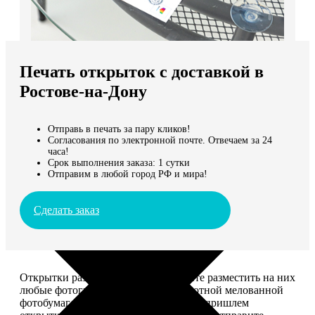
Не нашли Ваш город?
Мы доставляем по всему миру
Печать открыток с доставкой в
Продолжить без города
Ростове-на-Дону
Отправь в печать за пару кликов!
Согласования по электронной почте. Отвечаем за 24
часа!
Срок выполнения заказа: 1 сутки
Отправим в любой город РФ и мира!
Сделать заказ
Открытки размером 10*15, вы можете разместить на них
любые фотографии. Печатаем на плотной мелованной
фотобумаге плотностью 300 г/м2. Мы пришлем