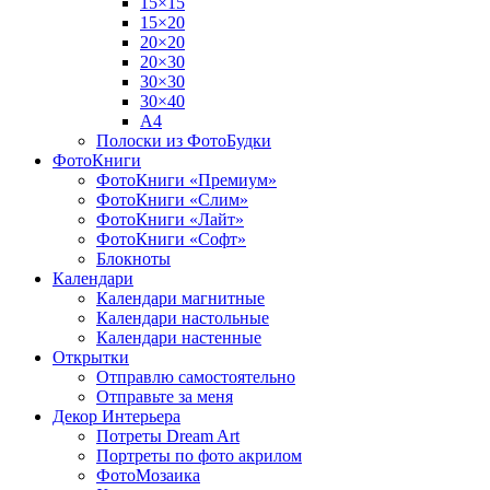
15×15
15×20
20×20
20×30
30×30
30×40
A4
Полоски из ФотоБудки
ФотоКниги
ФотоКниги «Премиум»
ФотоКниги «Слим»
ФотоКниги «Лайт»
ФотоКниги «Софт»
Блокноты
Календари
Календари магнитные
Календари настольные
Календари настенные
Открытки
Отправлю самостоятельно
Отправьте за меня
Декор Интерьера
Потреты Dream Art
Портреты по фото акрилом
ФотоМозаика