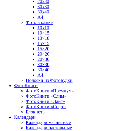
20х30
30х30
30х40
А4
Фото в рамке
10х10
10×15
13×18
15×15
15×20
20×20
20×30
30×30
30×40
A4
Полоски из ФотоБудки
ФотоКниги
ФотоКниги «Премиум»
ФотоКниги «Слим»
ФотоКниги «Лайт»
ФотоКниги «Софт»
Блокноты
Календари
Календари магнитные
Календари настольные