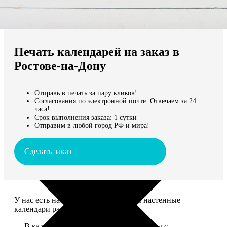
Не нашли Ваш город?
Мы доставляем по всему миру
Печать календарей на заказ в
Продолжить без города
Ростове-на-Дону
Отправь в печать за пару кликов!
Согласования по электронной почте. Отвечаем за 24
часа!
Срок выполнения заказа: 1 сутки
Отправим в любой город РФ и мира!
Сделать заказ
У нас есть настольные, магнитные и настенные
календари разных размеров.
— В календаре 13 листов: обложка+листы с