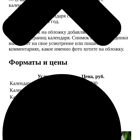
календарной сеткой.
— Обложка для календаря стандартная, дизайн
обновляем каждый год.
— В кружочек на обложку добавляем фотографию с
одной из страниц календаря. Снимок наши сотрудники
выбирают на свое усмотрение или пишите в
комментариях, какое именно фото хотите на обложку.
Форматы и цены
Услуга
Цена, руб.
Календарь настенный
от 1290
Календарь "домик"
890
Календарь магнитный отрывной
от 790
Примеры работ