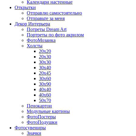
Календари настенные
Открытки
Отправлю самостоятельно
Отправьте за меня
Декор Интерьера
Потреты Dream Art
Портреты по фото акрилом
ФотоМозаика
Холсты
20х20
20х30
30х30
30х40
20х45
30х60
30х90
40х40
40х60
50х70
Пенокартон
Модульные картины
ФотоПостеры
ФотоПодушки
Фотоcувениры
Значки