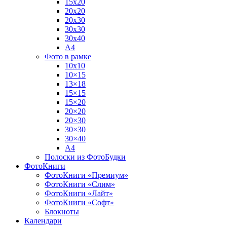
15х20
20х20
20х30
30х30
30х40
А4
Фото в рамке
10х10
10×15
13×18
15×15
15×20
20×20
20×30
30×30
30×40
A4
Полоски из ФотоБудки
ФотоКниги
ФотоКниги «Премиум»
ФотоКниги «Слим»
ФотоКниги «Лайт»
ФотоКниги «Софт»
Блокноты
Календари