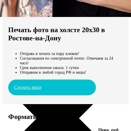
Не нашли Ваш город?
Мы доставляем по всему миру
Печать фото на холсте 20х30 в
Продолжить без города
Ростове-на-Дону
Отправь в печать за пару кликов!
Согласования по электронной почте. Отвечаем за 24
часа!
Срок выполнения заказа: 1 сутки
Отправим в любой город РФ и мира!
Сделать заказ
Форматы и цены
Услуга
Цена, руб.