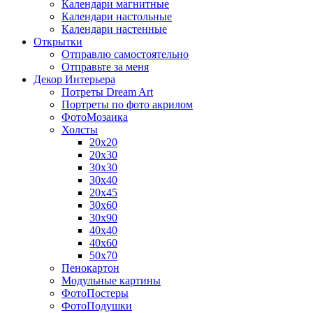
Календари магнитные
Календари настольные
Календари настенные
Открытки
Отправлю самостоятельно
Отправьте за меня
Декор Интерьера
Потреты Dream Art
Портреты по фото акрилом
ФотоМозаика
Холсты
20х20
20х30
30х30
30х40
20х45
30х60
30х90
40х40
40х60
50х70
Пенокартон
Модульные картины
ФотоПостеры
ФотоПодушки