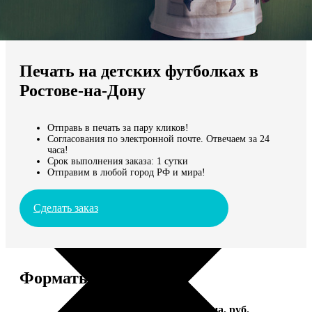
Не нашли Ваш город?
Мы доставляем по всему миру
Печать на детских футболках в
Продолжить без города
Ростове-на-Дону
Отправь в печать за пару кликов!
Согласования по электронной почте. Отвечаем за 24
часа!
Срок выполнения заказа: 1 сутки
Отправим в любой город РФ и мира!
Сделать заказ
Форматы и цены
Услуга
Цена, руб.