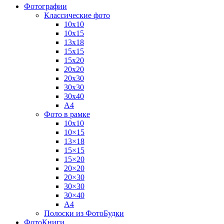
Фотографии
Классические фото
10х10
10х15
13х18
15х15
15х20
20х20
20х30
30х30
30х40
А4
Фото в рамке
10х10
10×15
13×18
15×15
15×20
20×20
20×30
30×30
30×40
A4
Полоски из ФотоБудки
ФотоКниги