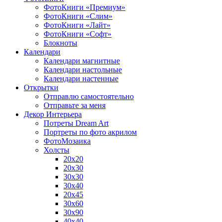
ФотоКниги «Премиум»
ФотоКниги «Слим»
ФотоКниги «Лайт»
ФотоКниги «Софт»
Блокноты
Календари
Календари магнитные
Календари настольные
Календари настенные
Открытки
Отправлю самостоятельно
Отправьте за меня
Декор Интерьера
Потреты Dream Art
Портреты по фото акрилом
ФотоМозаика
Холсты
20х20
20х30
30х30
30х40
20х45
30х60
30х90
40х40