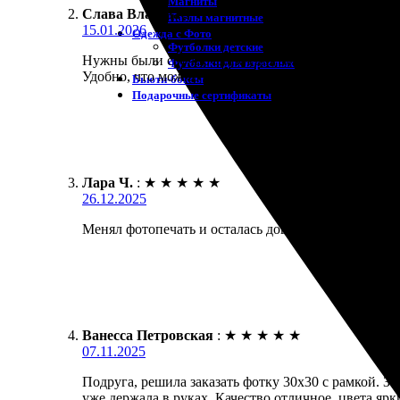
Магниты
Слава Власова
:
Пазлы магнитные
15.01.2026
Одежда с Фото
Футболки детские
Нужны были срочно фотки для альбома, заказала бе
Футболки для взрослых
Удобно, что можно хоть одну штуку заказать.
Бьюти-боксы
Подарочные сертификаты
Лара Ч.
:
★
★
★
★
★
26.12.2025
Менял фотопечать и осталась довольна! Отличное к
Ванесса Петровская
:
★
★
★
★
★
07.11.2025
Подруга, решила заказать фотку 30х30 с рамкой. За
уже держала в руках. Качество отличное, цвета ярк