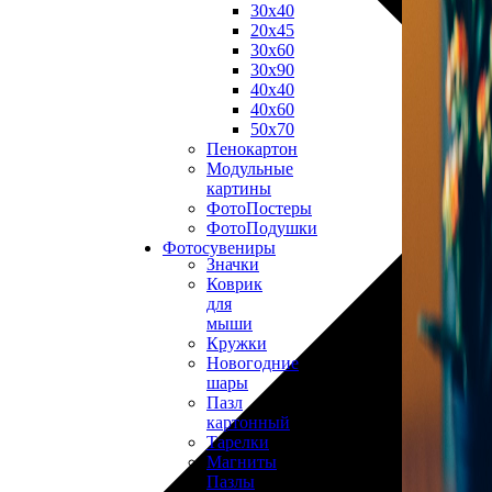
30х40
20х45
30х60
30х90
40х40
40х60
50х70
Пенокартон
Модульные
картины
ФотоПостеры
ФотоПодушки
Фотоcувениры
Значки
Коврик
для
мыши
Кружки
Новогодние
шары
Пазл
картонный
Тарелки
Магниты
Пазлы