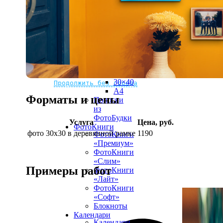
рамке
10х10
10×15
13×18
15×15
15×20
20×20
20×30
Не нашли Ваш город?
Мы доставляем по всему миру
30×30
30×40
Продолжить без города
A4
Форматы и цены
Полоски
из
ФотоБудки
Услуга
Цена, руб.
ФотоКниги
фото 30х30 в деревянной рамке
1190
ФотоКниги
«Премиум»
ФотоКниги
«Слим»
Примеры работ
ФотоКниги
«Лайт»
ФотоКниги
«Софт»
Блокноты
Календари
Календари