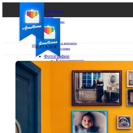
О ФотоПочте
Акции
Сделаем за вас
Бизнесу
FAQ
Франшиза
Поддержка и контакты
КАТАЛОГ
Оплата и доставка
Фотографии
Классические
фото
Ваш город:
10х10
10х15
Ваш регион доставки
13х18
15х15
Выберите из списка:
15х20
20х20
20х30
30х30
30х40
А4
Фото
в