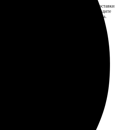
той. После
Введите адрес и выберите способ доставки
 на email с
заказа. Если у вас есть промокод, введите
вим заказ
его в специальное поле для промокода.
мером для
ли без ошибок с первого раза.