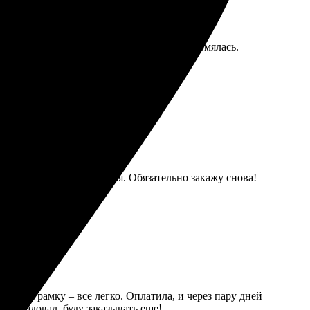
в плотный конверт, ни одна уголком не помялась.
тильно, а картинка яркая. Обязательно закажу снова!
ыбрала рамку – все легко. Оплатила, и через пару дней
с порадовал, буду заказывать еще!