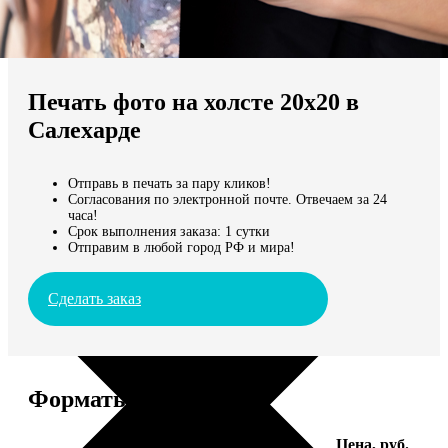
Не нашли Ваш город?
Мы доставляем по всему миру
Печать фото на холсте 20х20 в
Продолжить без города
Салехарде
Отправь в печать за пару кликов!
Согласования по электронной почте. Отвечаем за 24
часа!
Срок выполнения заказа: 1 сутки
Отправим в любой город РФ и мира!
Сделать заказ
Форматы и цены
Услуга
Цена, руб.