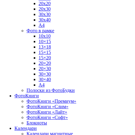
20х20
20х30
30х30
30х40
А4
Фото в рамке
10х10
10×15
13×18
15×15
15×20
20×20
20×30
30×30
30×40
A4
Полоски из ФотоБудки
ФотоКниги
ФотоКниги «Премиум»
ФотоКниги «Слим»
ФотоКниги «Лайт»
ФотоКниги «Софт»
Блокноты
Календари
Календари магнитные