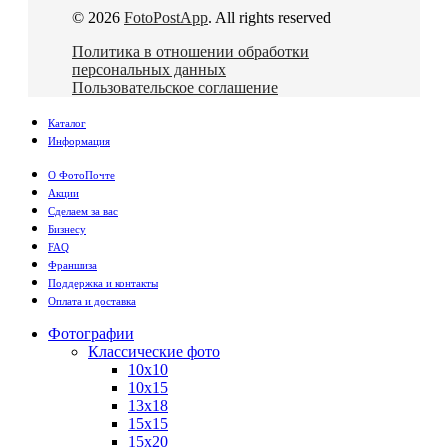
© 2026
FotoPostApp
. All rights reserved
Политика в отношении обработки
персональных данных
Пользовательское соглашение
Каталог
Информация
О ФотоПочте
Акции
Сделаем за вас
Бизнесу
FAQ
Франшиза
Поддержка и контакты
Оплата и доставка
Фотографии
Классические фото
10х10
10х15
13х18
15х15
15х20