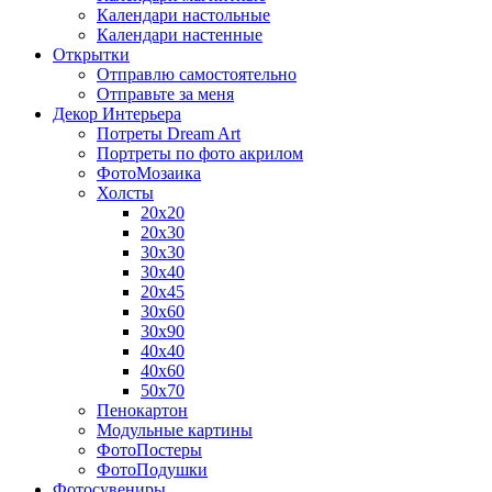
Календари настольные
Календари настенные
Открытки
Отправлю самостоятельно
Отправьте за меня
Декор Интерьера
Потреты Dream Art
Портреты по фото акрилом
ФотоМозаика
Холсты
20х20
20х30
30х30
30х40
20х45
30х60
30х90
40х40
40х60
50х70
Пенокартон
Модульные картины
ФотоПостеры
ФотоПодушки
Фотоcувениры