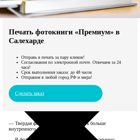
Не нашли Ваш город?
Мы доставляем по всему миру
Печать фотокниги «Премиум» в
Продолжить без города
Салехарде
Отправь в печать за пару кликов!
Согласования по электронной почте. Отвечаем за 24
часа!
Срок выполнения заказа: до 48 часов
Отправим в любой город РФ и мира!
Сделать заказ
— Твердая фотообложка, размер чуть больше
внутреннего блока.
— В фотокниге может быть от 20 до 100 страниц.