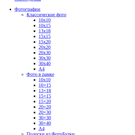
Фотографии
Классические фото
10х10
10х15
13х18
15х15
15х20
20х20
20х30
30х30
30х40
А4
Фото в рамке
10х10
10×15
13×18
15×15
15×20
20×20
20×30
30×30
30×40
A4
Полоски из ФотоБудки