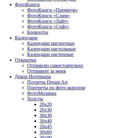
ФотоКниги
ФотоКниги «Премиум»
ФотоКниги «Слим»
ФотоКниги «Лайт»
ФотоКниги «Софт»
Блокноты
Календари
Календари магнитные
Календари настольные
Календари настенные
Открытки
Отправлю самостоятельно
Отправьте за меня
Декор Интерьера
Потреты Dream Art
Портреты по фото акрилом
ФотоМозаика
Холсты
20х20
20х30
30х30
30х40
20х45
30х60
30х90