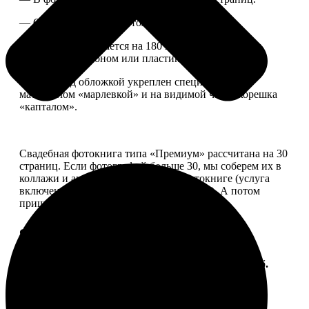
— Страницы плотные, толщина 1 мм.
— Книга раскрывается на 180 градусов, развороты
укреплены картоном или пластиком.
— Блок под обложкой укреплен специальным
материалом «марлевкой» и на видимой части корешка
«капталом».
Свадебная фотокнига типа «Премиум» рассчитана на 30
страниц. Если фотографий больше 30, мы соберем их в
коллажи и аккуратно разместим в фотокниге (услуга
включена, стоимость останется прежней). А потом
пришлем вам на согласование развороты.
Форматы и цены
Услуга
Цена, руб.
ФотоКнига "Премиум" 10x10
от 2490
ФотоКнига "Премиум" 10x15
от 2890