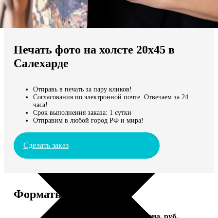
Не нашли Ваш город?
Мы доставляем по всему миру
Печать фото на холсте 20х45 в
Продолжить без города
Салехарде
Отправь в печать за пару кликов!
Согласования по электронной почте. Отвечаем за 24
часа!
Срок выполнения заказа: 1 сутки
Отправим в любой город РФ и мира!
Сделать заказ
Форматы и цены
Услуга
Цена, руб.