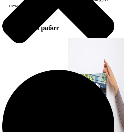
печать фото на холсте с подрамником
2490
Примеры работ