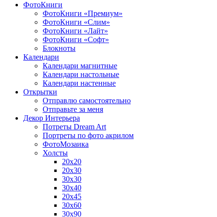
ФотоКниги
ФотоКниги «Премиум»
ФотоКниги «Слим»
ФотоКниги «Лайт»
ФотоКниги «Софт»
Блокноты
Календари
Календари магнитные
Календари настольные
Календари настенные
Открытки
Отправлю самостоятельно
Отправьте за меня
Декор Интерьера
Потреты Dream Art
Портреты по фото акрилом
ФотоМозаика
Холсты
20х20
20х30
30х30
30х40
20х45
30х60
30х90