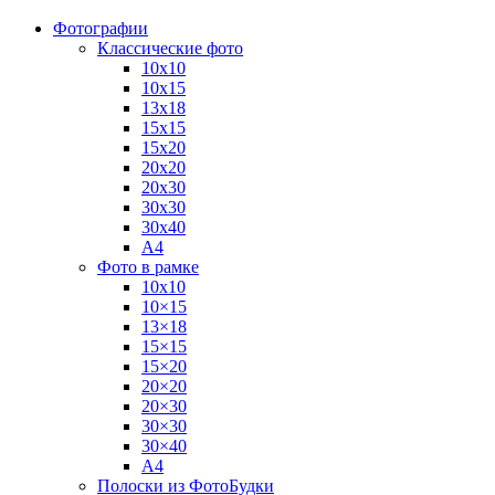
Фотографии
Классические фото
10х10
10х15
13х18
15х15
15х20
20х20
20х30
30х30
30х40
А4
Фото в рамке
10х10
10×15
13×18
15×15
15×20
20×20
20×30
30×30
30×40
A4
Полоски из ФотоБудки