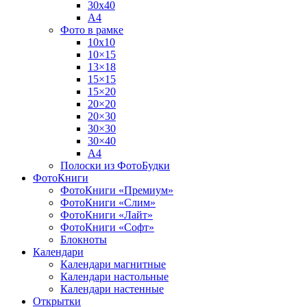
30х40
А4
Фото в рамке
10х10
10×15
13×18
15×15
15×20
20×20
20×30
30×30
30×40
A4
Полоски из ФотоБудки
ФотоКниги
ФотоКниги «Премиум»
ФотоКниги «Слим»
ФотоКниги «Лайт»
ФотоКниги «Софт»
Блокноты
Календари
Календари магнитные
Календари настольные
Календари настенные
Открытки