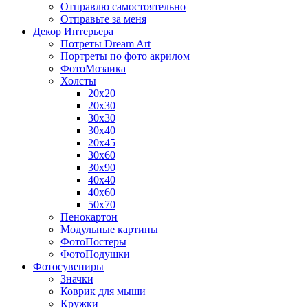
Отправлю самостоятельно
Отправьте за меня
Декор Интерьера
Потреты Dream Art
Портреты по фото акрилом
ФотоМозаика
Холсты
20х20
20х30
30х30
30х40
20х45
30х60
30х90
40х40
40х60
50х70
Пенокартон
Модульные картины
ФотоПостеры
ФотоПодушки
Фотоcувениры
Значки
Коврик для мыши
Кружки