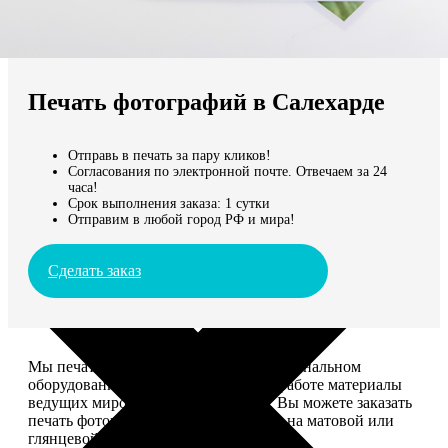
Не нашли Ваш город?
Мы доставляем по всему миру
Печать фотографий в Салехарде
Продолжить без города
Отправь в печать за пару кликов!
Согласования по электронной почте. Отвечаем за 24
часа!
Срок выполнения заказа: 1 сутки
Отправим в любой город РФ и мира!
Сделать заказ
Мы печатаем фотографии на профессиональном
оборудовании Noritsu, используем в работе материалы
ведущих мировых производителей. Вы можете заказать
печать фотографий разных форматов на матовой или
глянцевой фотобумаге.