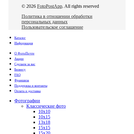
© 2026
FotoPostApp
. All rights reserved
Политика в отношении обработки
персональных данных
Пользовательское соглашение
Каталог
Информация
О ФотоПочте
Акции
Сделаем за вас
Бизнесу
FAQ
Франшиза
Поддержка и контакты
Оплата и доставка
Фотографии
Классические фото
10х10
10х15
13х18
15х15
15х20