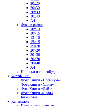
20х20
20х30
30х30
30х40
А4
Фото в рамке
10х10
10×15
13×18
15×15
15×20
20×20
20×30
30×30
30×40
A4
Полоски из ФотоБудки
ФотоКниги
ФотоКниги «Премиум»
ФотоКниги «Слим»
ФотоКниги «Лайт»
ФотоКниги «Софт»
Блокноты
Календари
Календари магнитные