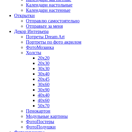
Календари настольные
Календари настенные
Открытки
Отправлю самостоятельно
Отправьте за меня
Декор Интерьера
Потреты Dream Art
Портреты по фото акрилом
ФотоМозаика
Холсты
20х20
20х30
30х30
30х40
20х45
30х60
30х90
40х40
40х60
50х70
Пенокартон
Модульные картины
ФотоПостеры
ФотоПодушки