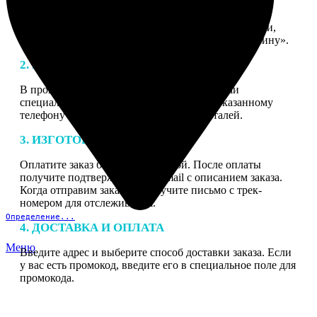
1. ЗАКАЗ
Нажмите «Сделать заказ», выберите тип продукции,
загрузите фотографии, нажмите «Добавить в корзину».
2. МАКЕТ
В процессе подготовки заказа к печати наши
специалисты могут связаться с Вами по указанному
телефону или email для согласования деталей.
3. ИЗГОТОВЛЕНИЕ
Оплатите заказ банковской картой. После оплаты
получите подтверждение на email с описанием заказа.
Когда отправим заказ вы получите письмо с трек-
номером для отслеживания.
Определение...
4. ДОСТАВКА И ОПЛАТА
Меню
Введите адрес и выберите способ доставки заказа. Если
у вас есть промокод, введите его в специальное поле для
промокода.