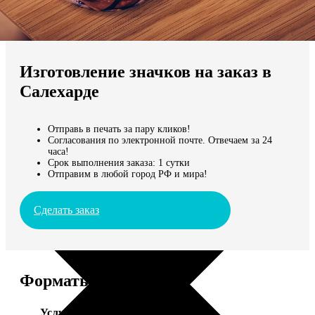
Не нашли Ваш город?
Мы доставляем по всему миру
Изготовление значков на заказ в
Продолжить без города
Салехарде
Отправь в печать за пару кликов!
Согласования по электронной почте. Отвечаем за 24
часа!
Срок выполнения заказа: 1 сутки
Отправим в любой город РФ и мира!
Сделать заказ
Форматы и цены
Услуга
Цена, руб.