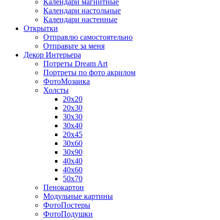
Календари магнитные
Календари настольные
Календари настенные
Открытки
Отправлю самостоятельно
Отправьте за меня
Декор Интерьера
Потреты Dream Art
Портреты по фото акрилом
ФотоМозаика
Холсты
20х20
20х30
30х30
30х40
20х45
30х60
30х90
40х40
40х60
50х70
Пенокартон
Модульные картины
ФотоПостеры
ФотоПодушки