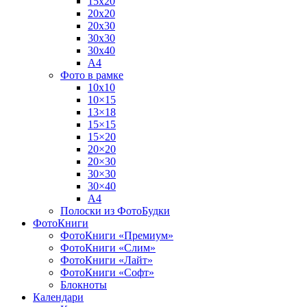
15х20
20х20
20х30
30х30
30х40
А4
Фото в рамке
10х10
10×15
13×18
15×15
15×20
20×20
20×30
30×30
30×40
A4
Полоски из ФотоБудки
ФотоКниги
ФотоКниги «Премиум»
ФотоКниги «Слим»
ФотоКниги «Лайт»
ФотоКниги «Софт»
Блокноты
Календари