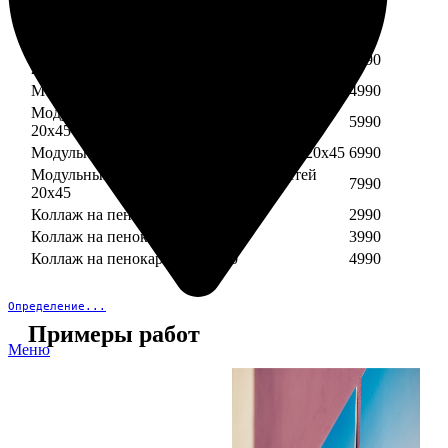
Модульный пенокартон из трех частей 30х40
3890
Модульный пенокартон из трех частей 20х45
2990
Модульный пенокартон из четырех частей
3990
20х45
Модульный пенокартон из пяти частей 20х45
4990
Модульный пенокартон из шести частей
5990
20х45
Модульный пенокартон из семи частей 20х45
6990
Модульный пенокартон из восьми частей
7990
20х45
Коллаж на пенокартоне 30х30
2990
Коллаж на пенокартоне 30х60
3990
Коллаж на пенокартоне 30х90
4990
Определение...
Примеры работ
Меню