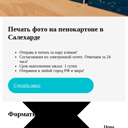
Не нашли Ваш город?
Мы доставляем по всему миру
Печать фото на пенокартоне в
Продолжить без города
Салехарде
Отправь в печать за пару кликов!
Согласования по электронной почте. Отвечаем за 24
часа!
Срок выполнения заказа: 1 сутки
Отправим в любой город РФ и мира!
Сделать заказ
Форматы и цены
Цена,