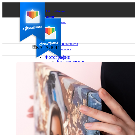
О ФотоПочте
Акции
Сделаем за вас
Бизнесу
FAQ
Франшиза
Поддержка и контакты
КАТАЛОГ
Оплата и доставка
Фотографии
Классические
фото
Ваш город:
10х10
10х15
Ваш регион доставки
13х18
15х15
Выберите из списка:
15х20
20х20
20х30
30х30
30х40
А4
Фото
в