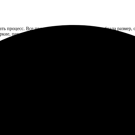
ть процесс. Все просто: выбрала изображение, выбрала размер, 
яркие, передали настроение. Рекомендую!
результатом. Процесс оформления заказа оказался простым и инту
у. Связались быстро, уточнили все детали. Доработка была сдела
ртинка на холсте выглядит великолепно, цвета яркие и насыщенн