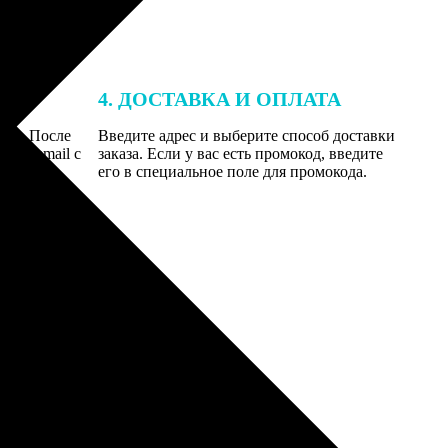
4. ДОСТАВКА И ОПЛАТА
той. После
Введите адрес и выберите способ доставки
 на email с
заказа. Если у вас есть промокод, введите
вим заказ
его в специальное поле для промокода.
мером для