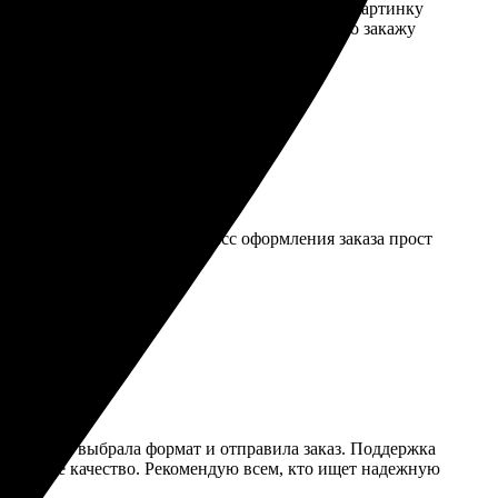
зило. Процесс заказа очень простой: загрузил картинку
и без проблем — все как и ожидал! Обязательно закажу
рким, детали четкими. Процесс оформления заказа прост
ару минут, выбрала формат и отправила заказ. Поддержка
 отличное качество. Рекомендую всем, кто ищет надежную