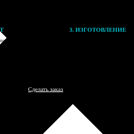
ЕТ
3. ИЗГОТОВЛЕНИЕ
подготовки заказа к печати
Оплатите заказ банковской кар
алисты могут связаться с Вами
оплаты получите подтверждение
му телефону или email для
описанием заказа. Когда отпра
я деталей.
вы получите письмо с трек-но
отслеживания.
Сделать заказ