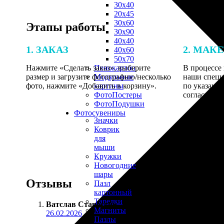
30х40
20х45
30х60
Этапы работы
30х90
40х40
1. ЗАКАЗ
2. МАК
40х60
50х70
Нажмите «Сделать заказ», выберите
В процессе 
Пенокартон
размер и загрузите фотографию/несколько
наши специ
Модульные
фото, нажмите «Добавить в корзину».
по указанно
картины
согласовани
ФотоПостеры
ФотоПодушки
Фотоcувениры
Значки
Коврик
для
мыши
Кружки
Новогодние
шары
Отзывы
Пазл
картонный
Тарелки
Ватслав Старостин
:
Магниты
26.02.2026
Пазлы