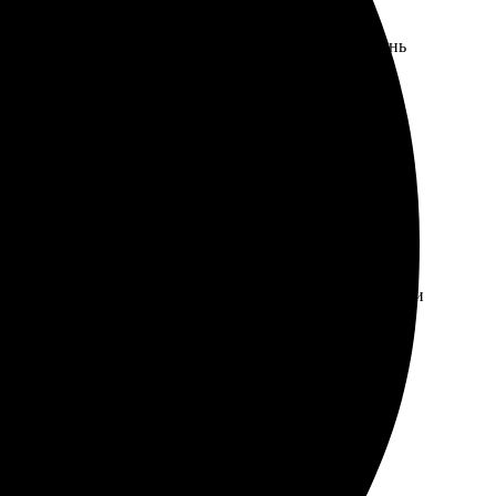
ла фото, выбрала размер и добавила в корзину. Очень
еспонденция приходила регулярно, что позволило
 живые. Теперь планирую продолжать заказывать
чество отличное, цвета яркие и насыщенные. Доставили