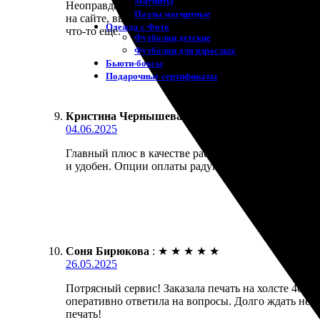
Магниты
Неоправданно приятно было работать с этой компани
Пазлы магнитные
на сайте, выбрал размер, оплатил и ждал. В итоге 
Одежда с Фото
что-то еще.
Футболки детские
Футболки для взрослых
Бьюти-боксы
Подарочные сертификаты
Кристина Чернышева
:
★
★
★
★
★
04.06.2025
Главный плюс в качестве работы. Заказала печать 
и удобен. Опции оплаты радуют своим разнообрази
Соня Бирюкова
:
★
★
★
★
★
26.05.2025
Потрясный сервис! Заказала печать на холсте 40х6
оперативно ответила на вопросы. Долго ждать не п
печать!