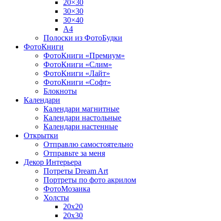
20×30
30×30
30×40
A4
Полоски из ФотоБудки
ФотоКниги
ФотоКниги «Премиум»
ФотоКниги «Слим»
ФотоКниги «Лайт»
ФотоКниги «Софт»
Блокноты
Календари
Календари магнитные
Календари настольные
Календари настенные
Открытки
Отправлю самостоятельно
Отправьте за меня
Декор Интерьера
Потреты Dream Art
Портреты по фото акрилом
ФотоМозаика
Холсты
20х20
20х30