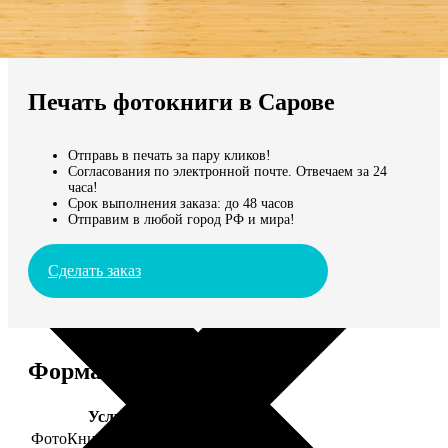
Не нашли Ваш город?
Мы доставляем по всему миру
Печать фотокниги в Сарове
Продолжить без города
Отправь в печать за пару кликов!
Согласования по электронной почте. Отвечаем за 24
часа!
Срок выполнения заказа: до 48 часов
Отправим в любой город РФ и мира!
Сделать заказ
Форматы и цены
Услуга
Цена, руб.
ФотоКниги "Премиум"
от 2490