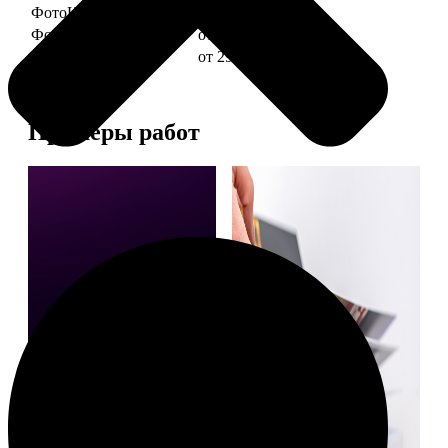
ФотоКниги "Слим"
от 1290
ФотоКниги "Лайт"
от 2990
ФотоКниги "Софт"
от 2990
Примеры работ