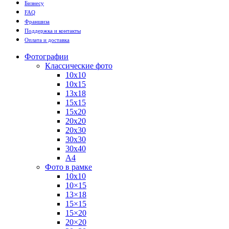
Бизнесу
FAQ
Франшиза
Поддержка и контакты
Оплата и доставка
Фотографии
Классические фото
10х10
10х15
13х18
15х15
15х20
20х20
20х30
30х30
30х40
А4
Фото в рамке
10х10
10×15
13×18
15×15
15×20
20×20