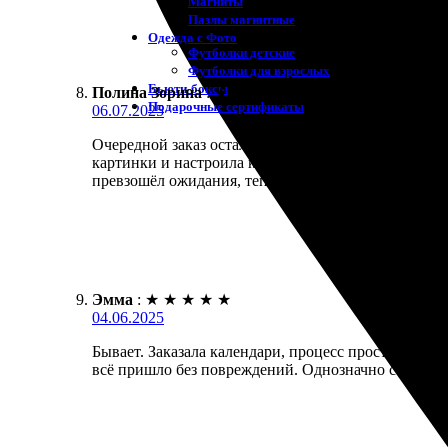
Магниты
Пазлы магнитные
Одежда с Фото
Футболки детские
Футболки для взрослых
Бьюти-боксы
Полина Зорина
:
★
★
★
★
★
Подарочные сертификаты
06.07.2025
Очередной заказ остался на высоте! Качество кале
картинки и настроила каждую страниц. Заказала с 
превзошёл ожидания, теперь украшает мой стол! 
Эмма
:
★
★
★
★
★
04.06.2025
Бывает. Заказала календари, процесс простой и пон
всё пришло без повреждений. Однозначно советую