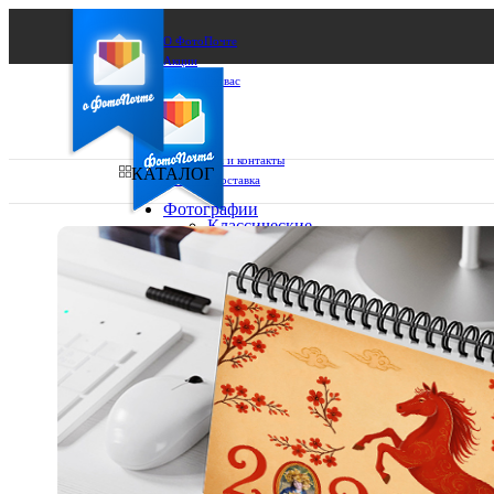
О ФотоПочте
Акции
Сделаем за вас
Бизнесу
FAQ
Франшиза
Поддержка и контакты
КАТАЛОГ
Оплата и доставка
Фотографии
Классические
фото
Ваш город:
10х10
10х15
Ваш регион доставки
13х18
15х15
Выберите из списка:
15х20
20х20
20х30
30х30
30х40
А4
Фото
в