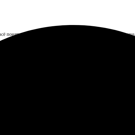
сё понятно. Выбор размера и дизайна очень порадовал. Достави
алендари. Всё прошло быстро и без проблем. Выбор шаблонов пор
адержек. Буду ещё заказывать!