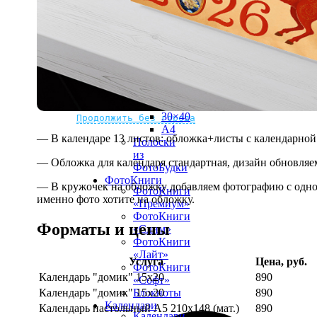
рамке
10х10
10×15
13×18
15×15
15×20
20×20
20×30
Не нашли Ваш город?
Мы доставляем по всему миру
30×30
30×40
Продолжить без города
A4
— В календаре 13 листов: обложка+листы с календарной 
Полоски
из
— Обложка для календаря стандартная, дизайн обновляе
ФотоБудки
ФотоКниги
— В кружочек на обложку добавляем фотографию с одной
ФотоКниги
именно фото хотите на обложку.
«Премиум»
ФотоКниги
Форматы и цены
«Слим»
ФотоКниги
«Лайт»
Услуга
Цена, руб.
ФотоКниги
Календарь "домик" 15х20
890
«Софт»
Календарь "домик" 15х20
890
Блокноты
Календари
Календарь настольный А5 210х148 (мат.)
890
Календари