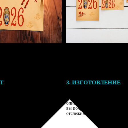
ЕТ
3. ИЗГОТОВЛЕНИЕ
подготовки заказа к печати
Оплатите заказ банковской кар
алисты могут связаться с Вами
оплаты получите подтверждение
му телефону или email для
описанием заказа. Когда отпра
я деталей.
вы получите письмо с трек-но
отслеживания.