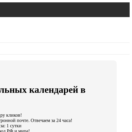
льных календарей в
ару кликов!
ронной почте. Отвечаем за 24 часа!
а: 1 сутки
од РФ и мира!