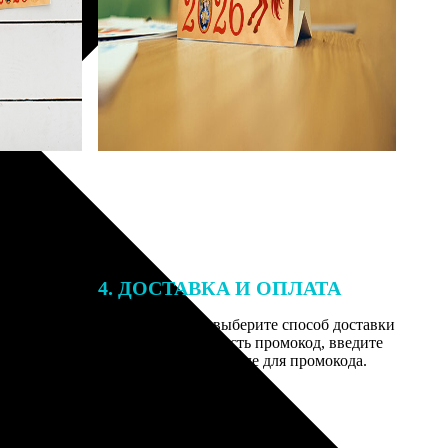
4. ДОСТАВКА И ОПЛАТА
той. После
Введите адрес и выберите способ доставки
 на email с
заказа. Если у вас есть промокод, введите
вим заказ
его в специальное поле для промокода.
мером для