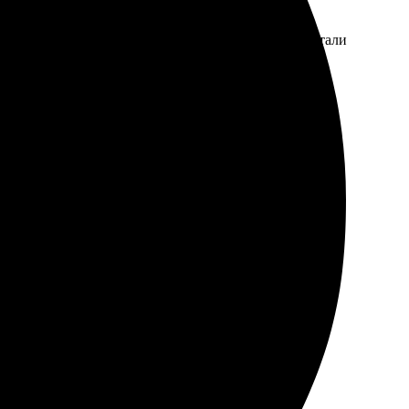
ество печати превзошло ожидания, цвета яркие, детали
 повредилось в пути. Однозначно рекомендую!
ачество на высоте, действительно приятно смотреть.
дую всем, отличное качество и сервис!