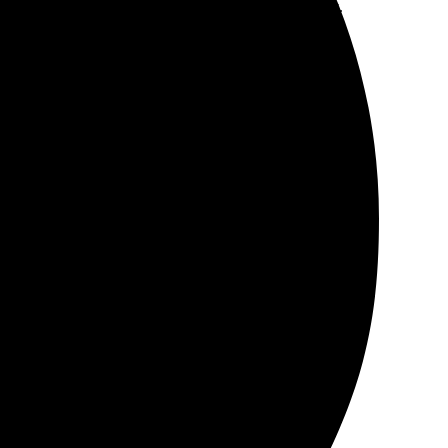
е изготовление и отличное качество изображения.
бонус в виде открыток, понравилось! Обязательно
ыбрал параметры и оплатил. Через несколько дней
ати памятных моментов.
ровне, работа выполнена безупречно.