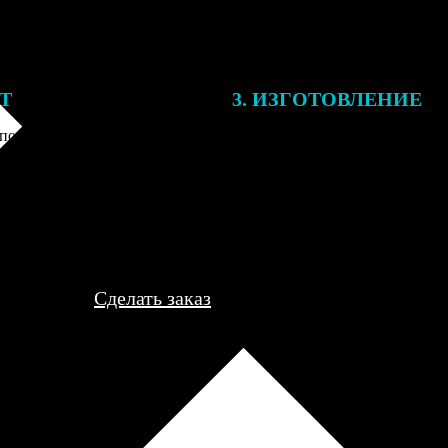
ЕТ
3. ИЗГОТОВЛЕНИЕ
подготовки заказа к печати
Оплатите заказ банковской кар
алисты могут связаться с Вами
оплаты получите подтверждение
му телефону или email для
описанием заказа. Когда отпра
я деталей.
вы получите письмо с трек-но
отслеживания.
Сделать заказ