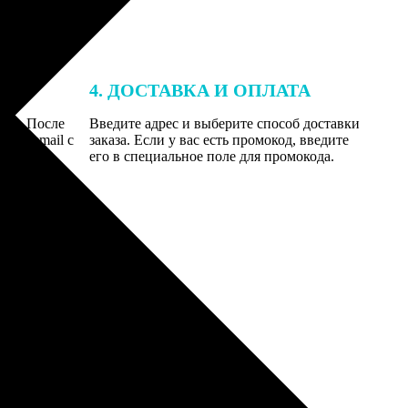
4. ДОСТАВКА И ОПЛАТА
той. После
Введите адрес и выберите способ доставки
 на email с
заказа. Если у вас есть промокод, введите
вим заказ
его в специальное поле для промокода.
мером для