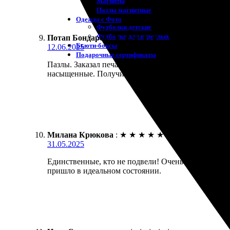
Магниты
Пазлы магнитные
Одежда с Фото
Футболки детские
Футболки для взрослых
Потап Бондарев
:
★
★
★
★
★
Бьюти-боксы
12.06.2025
Подарочные сертификаты
Пазлы. Заказал печать фото 20х20. Всё прошло быст
насыщенные. Получил за неделю, упаковка хорошая,
Милана Крюкова
:
★
★
★
★
★
31.05.2025
Единственные, кто не подвели! Очень понравилась 
пришло в идеальном состоянии.