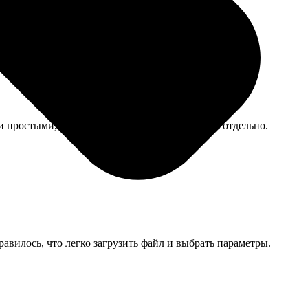
немного непривычным. Она оценила.
 простыми, тонковатыми, пришлось докупать отдельно.
равилось, что легко загрузить файл и выбрать параметры.