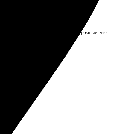
стой и понятный. Выбор дизайна был огромный, что
м!
сем, всё круто!