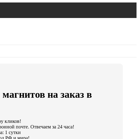
 магнитов на заказ в
ру кликов!
онной почте. Отвечаем за 24 часа!
а: 1 сутки
од РФ и мира!