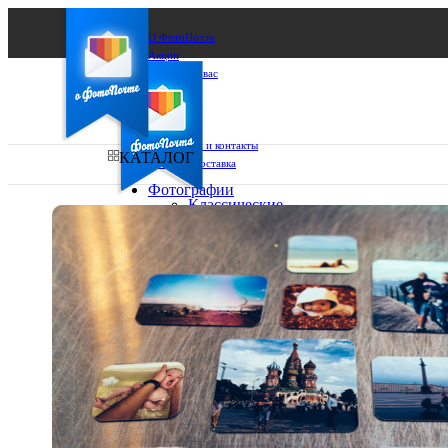
О ФотоПочте
Акции
Сделаем за вас
Бизнесу
FAQ
Франшиза
Поддержка и контакты
КАТАЛОГ
Оплата и доставка
Фотографии
Классические
фото
Ваш город:
10х10
10х15
Ваш регион доставки
13х18
15х15
Выберите из списка:
15х20
20х20
20х30
30х30
30х40
А4
Фото
в