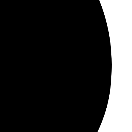
ыстро, всё понравилось. Качество на высоте!
через сайт. Быстрая обработка и трансформация идеи в
ью порадовал. Обязательно буду заказывать снова!
загрузка фото не вызвали затруднений. Получил
о-то особенное.