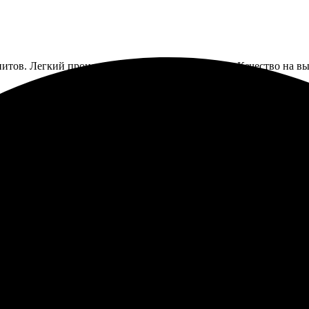
итов. Легкий процесс заказа и простой редактор. Качество на 
ечатлил. Легкий процесс оформления, сайт интуитивно понятен.
. Рекомендую попробовать.