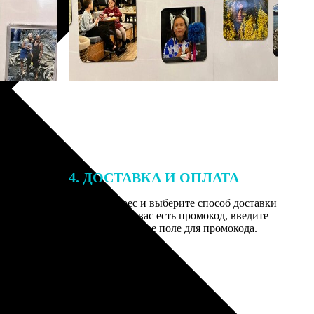
4. ДОСТАВКА И ОПЛАТА
той. После
Введите адрес и выберите способ доставки
 на email с
заказа. Если у вас есть промокод, введите
вим заказ
его в специальное поле для промокода.
мером для