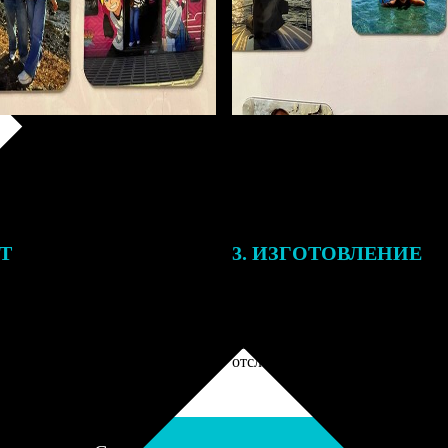
ЕТ
3. ИЗГОТОВЛЕНИЕ
подготовки заказа к печати
Оплатите заказ банковской кар
алисты могут связаться с Вами
оплаты получите подтверждение
му телефону или email для
описанием заказа. Когда отпра
я деталей.
вы получите письмо с трек-но
отслеживания.