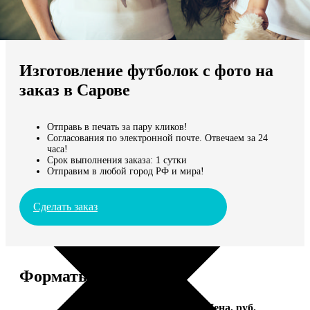
Не нашли Ваш город?
Мы доставляем по всему миру
Изготовление футболок с фото на
Продолжить без города
заказ в Сарове
Отправь в печать за пару кликов!
Согласования по электронной почте. Отвечаем за 24
часа!
Срок выполнения заказа: 1 сутки
Отправим в любой город РФ и мира!
Сделать заказ
Форматы и цены
Услуга
Цена, руб.