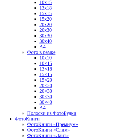
10х15
13х18
15х15
15х20
20х20
20х30
30х30
30х40
А4
Фото в рамке
10х10
10×15
13×18
15×15
15×20
20×20
20×30
30×30
30×40
A4
Полоски из ФотоБудки
ФотоКниги
ФотоКниги «Премиум»
ФотоКниги «Слим»
ФотоКниги «Лайт»