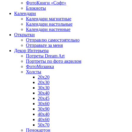
ФотоКниги «Софт»
Блокноты
Календари
Календари магнитные
Календари настольные
Календари настенные
Открытки
Отправлю самостоятельно
Отправьте за меня
Декор Интерьера
Потреты Dream Art
Портреты по фото акрилом
ФотоМозаика
Холсты
20х20
20х30
30х30
30х40
20х45
30х60
30х90
40х40
40х60
50х70
Пенокартон