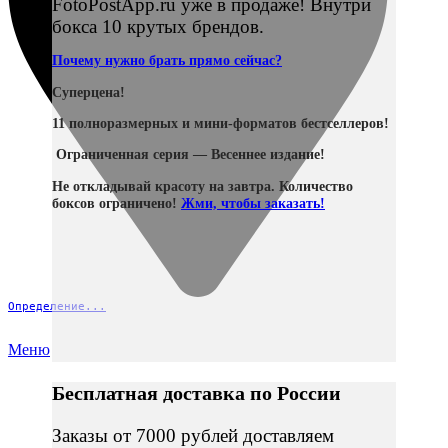
FotoPostApp.ru уже в продаже! Внутри
бокса 10 крутых брендов.
Почему нужно брать прямо сейчас?
Суперцена!
11 полноразмерных и мини-форматов бестселлеров!
Ограниченная серия — Весеннее издание!
Не откладывай красоту на завтра. Количество
боксов ограничено!
Жми, чтобы заказать!
Определение...
Меню
Бесплатная доставка по России
Заказы от 7000 рублей доставляем