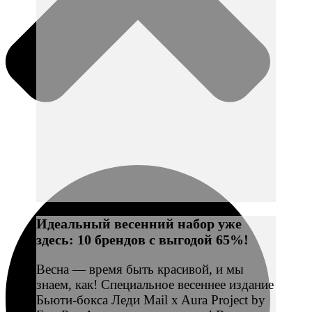
Идеальный весенний набор уже
здесь: 10 брендов с выгодой 65%!
Весна — время быть красивой, и мы
знаем, как! Специальное весеннее издание
Бьюти-бокса Леди Mail x Aura Project by