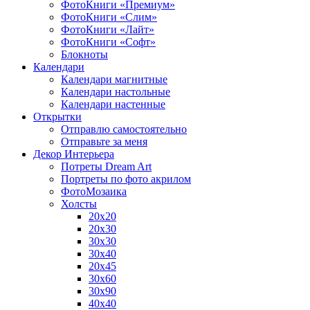
ФотоКниги «Премиум»
ФотоКниги «Слим»
ФотоКниги «Лайт»
ФотоКниги «Софт»
Блокноты
Календари
Календари магнитные
Календари настольные
Календари настенные
Открытки
Отправлю самостоятельно
Отправьте за меня
Декор Интерьера
Потреты Dream Art
Портреты по фото акрилом
ФотоМозаика
Холсты
20х20
20х30
30х30
30х40
20х45
30х60
30х90
40х40