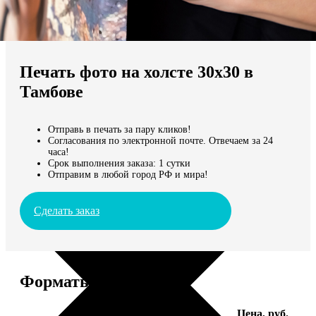
Не нашли Ваш город?
Мы доставляем по всему миру
Печать фото на холсте 30х30 в
Продолжить без города
Тамбове
Отправь в печать за пару кликов!
Согласования по электронной почте. Отвечаем за 24
часа!
Срок выполнения заказа: 1 сутки
Отправим в любой город РФ и мира!
Сделать заказ
Форматы и цены
Услуга
Цена, руб.