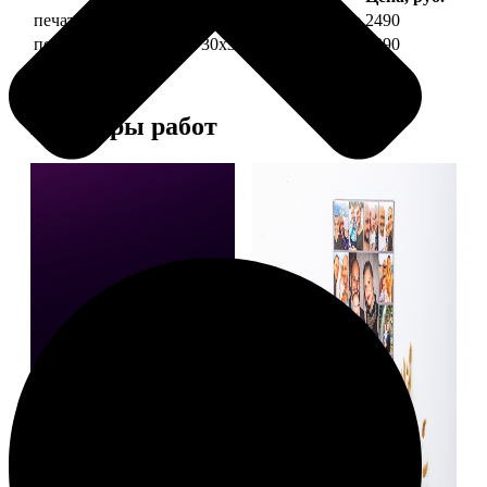
печать фото на холсте 30х30 на подрамнике
2490
печать фото на холсте 30х30 в раме
4990
Примеры работ