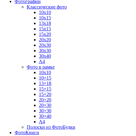
Фотографии
Классические фото
10х10
10х15
13х18
15х15
15х20
20х20
20х30
30х30
30х40
А4
Фото в рамке
10х10
10×15
13×18
15×15
15×20
20×20
20×30
30×30
30×40
A4
Полоски из ФотоБудки
ФотоКниги