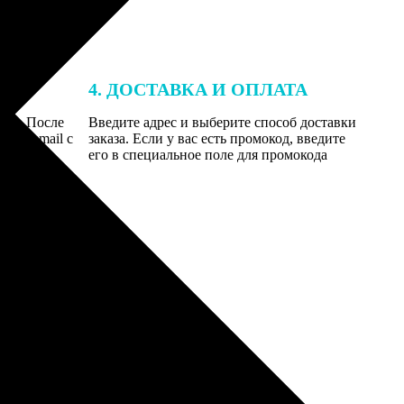
4. ДОСТАВКА И ОПЛАТА
той. После
Введите адрес и выберите способ доставки
 на email с
заказа. Если у вас есть промокод, введите
вим заказ
его в специальное поле для промокода
мером для