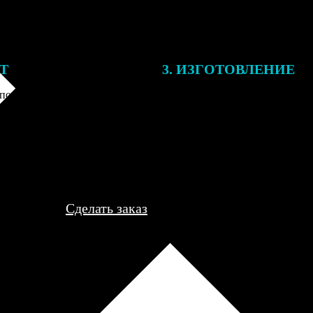
ЕТ
3. ИЗГОТОВЛЕНИЕ
подготовки заказа к печати
Оплатите заказ банковской кар
алисты могут связаться с Вами
оплаты получите подтверждение
му телефону или email для
описанием заказа. Когда отпра
я деталей.
вы получите письмо с трек-но
отслеживания.
Сделать заказ