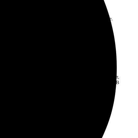
а заказ. Доставка пришла быстро, качество отличное.
ло просто: выбрала изображения, загрузила их на сайт,
же порадовала: фотографии были тщательно защищены. В
маге.