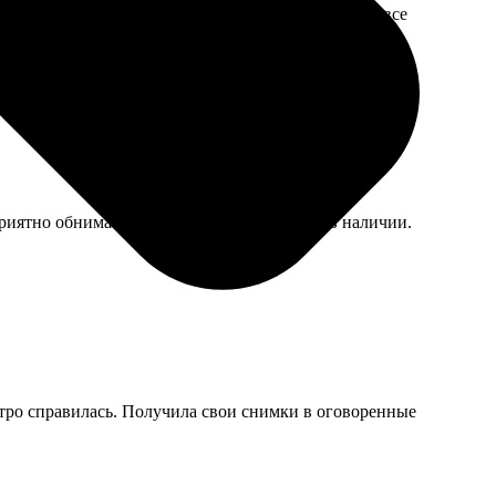
вно. Теперь это наш семейный талисман на ёлку, все
риятно обнимать. Может, такая ткань была в наличии.
стро справилась. Получила свои снимки в оговоренные