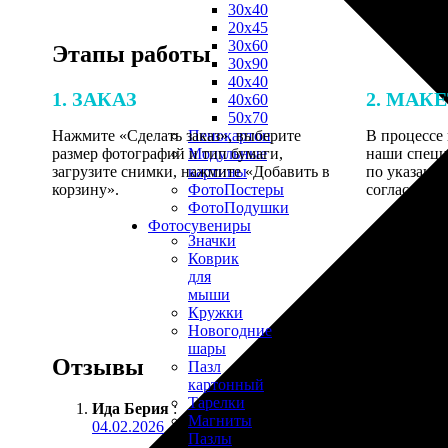
30х40
20х45
30х60
Этапы работы
30х90
40х40
1. ЗАКАЗ
2. МАК
40х60
50х70
Нажмите «Сделать заказ», выберите
В процессе 
Пенокартон
размер фотографий и тип бумаги,
наши специ
Модульные
загрузите снимки, нажмите «Добавить в
по указанно
картины
корзину».
согласовани
ФотоПостеры
ФотоПодушки
Фотоcувениры
Значки
Коврик
для
мыши
Кружки
Новогодние
шары
Отзывы
Пазл
картонный
Тарелки
Ида Берия
:
Магниты
04.02.2026
Пазлы