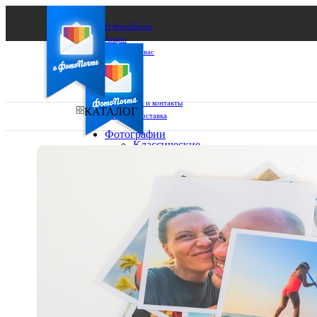
О ФотоПочте
Акции
Сделаем за вас
Бизнесу
FAQ
Франшиза
Поддержка и контакты
КАТАЛОГ
Оплата и доставка
Фотографии
Классические
фото
Ваш город:
10х10
10х15
Ваш регион доставки
13х18
15х15
Выберите из списка:
15х20
20х20
20х30
30х30
30х40
А4
Фото
в