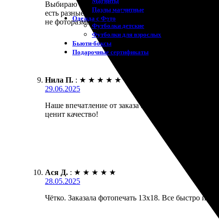
Магниты
Выбираю эту компанию для печати фото. Нравится п
Пазлы магнитные
есть разные форматы. Оплатила и в тот же день пол
Одежда с Фото
не фоторазмытая. Буду заказывать еще и советовать
Футболки детские
Футболки для взрослых
Бьюти-боксы
Подарочные сертификаты
Нила П.
:
★
★
★
★
★
29.06.2025
Наше впечатление от заказа просто отличное! Печа
ценит качество!
Ася Д.
:
★
★
★
★
★
28.05.2025
Чётко. Заказала фотопечать 13х18. Все быстро и у