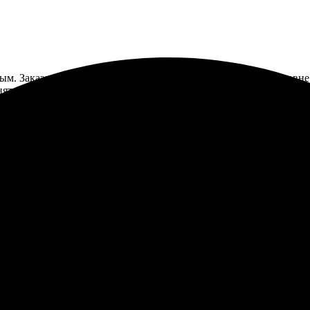
ым. Заказала печать фото 13х18, и все прошло на высшем уровн
нятен и быстрый. Сотрудники оперативно ответили на все вопрос
услугами вновь.
льна. Сайт удобный, легко разобралась с заказом. Оформила быст
четкие. Понравилось, что есть разные варианты. Обязательно вер