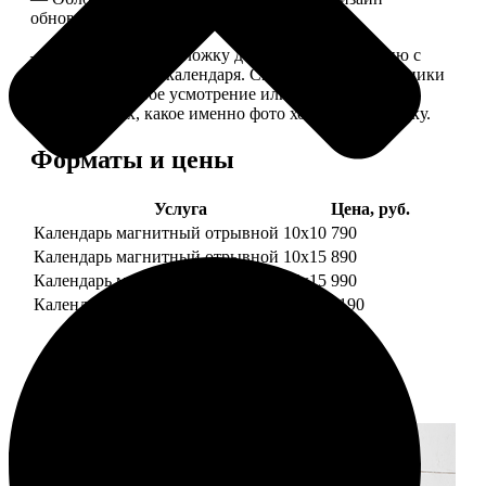
обновляем каждый год.
— В кружочек на обложку добавляем фотографию с
одной из страниц календаря. Снимок наши сотрудники
выбирают на свое усмотрение или пишите в
комментариях, какое именно фото хотите на обложку.
Форматы и цены
Услуга
Цена, руб.
Календарь магнитный отрывной 10x10
790
Календарь магнитный отрывной 10x15
890
Календарь магнитный отрывной 15x15
990
Календарь магнитный отрывной 15x20
1190
Примеры работ