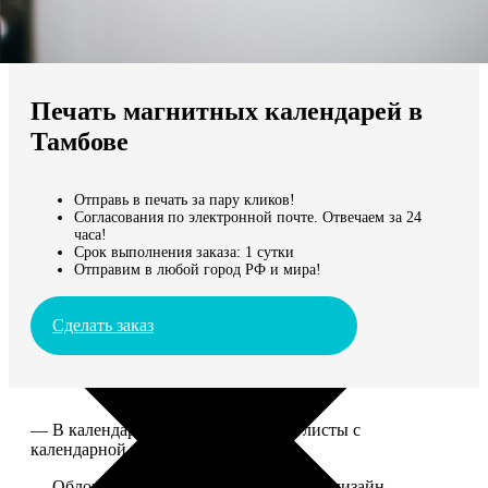
Не нашли Ваш город?
Мы доставляем по всему миру
Печать магнитных календарей в
Продолжить без города
Тамбове
Отправь в печать за пару кликов!
Согласования по электронной почте. Отвечаем за 24
часа!
Срок выполнения заказа: 1 сутки
Отправим в любой город РФ и мира!
Сделать заказ
— В календаре 13 листов: обложка+листы с
календарной сеткой.
— Обложка для календаря стандартная, дизайн