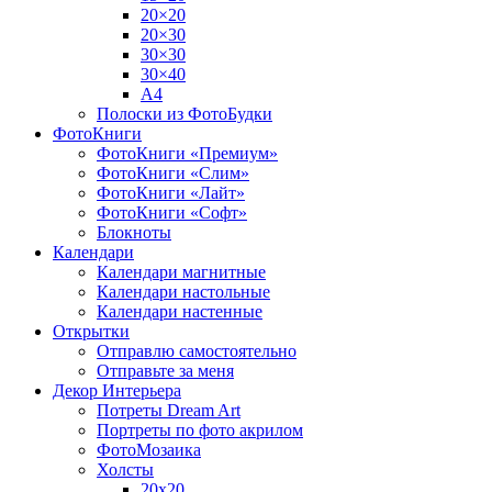
20×20
20×30
30×30
30×40
A4
Полоски из ФотоБудки
ФотоКниги
ФотоКниги «Премиум»
ФотоКниги «Слим»
ФотоКниги «Лайт»
ФотоКниги «Софт»
Блокноты
Календари
Календари магнитные
Календари настольные
Календари настенные
Открытки
Отправлю самостоятельно
Отправьте за меня
Декор Интерьера
Потреты Dream Art
Портреты по фото акрилом
ФотоМозаика
Холсты
20х20