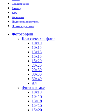
Сделаем за вас
Бизнесу
FAQ
Франшиза
Поддержка и контакты
Оплата и доставка
Фотографии
Классические фото
10х10
10х15
13х18
15х15
15х20
20х20
20х30
30х30
30х40
А4
Фото в рамке
10х10
10×15
13×18
15×15
15×20