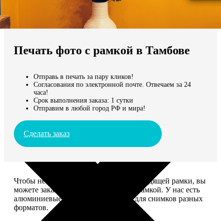
Не нашли Ваш город?
Мы доставляем по всему миру
Печать фото с рамкой в Тамбове
Продолжить без города
Отправь в печать за пару кликов!
Согласования по электронной почте. Отвечаем за 24
часа!
Срок выполнения заказа: 1 сутки
Отправим в любой город РФ и мира!
Сделать заказ
Чтобы не тратить время на поиск подходящей рамки, вы
можете заказать печать фото сразу с рамкой. У нас есть
алюминиевые и деревянные рамки для снимков разных
форматов.