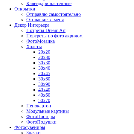
Календари настенные
Открытки
Отправлю самостоятельно
Отправьте за меня
Декор Интерьера
Потреты Dream Art
Портреты по фото акрилом
ФотоМозаика
Холсты
20х20
20х30
30х30
30х40
20х45
30х60
30х90
40х40
40х60
50х70
Пенокартон
Модульные картины
ФотоПостеры
ФотоПодушки
Фотоcувениры
Значки