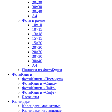
20х30
30х30
30х40
А4
Фото в рамке
10х10
10×15
13×18
15×15
15×20
20×20
20×30
30×30
30×40
A4
Полоски из ФотоБудки
ФотоКниги
ФотоКниги «Премиум»
ФотоКниги «Слим»
ФотоКниги «Лайт»
ФотоКниги «Софт»
Блокноты
Календари
Календари магнитные
Календари настольные