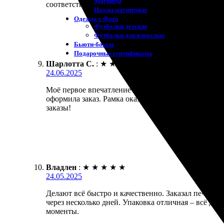
Магниты
соответствует ожиданиям! Обязательно повторю зак
Пазлы магнитные
Одежда с Фото
Футболки детские
Футболки для взрослых
Бьюти-боксы
Подарочные сертификаты
Шарлотта С.
:
★
★
★
★
★
24.06.2025
Моё первое впечатление о сервисе - положительное.
оформила заказ. Рамка оказалась качественной, а 
заказы!
Владлен
:
★
★
★
★
★
24.05.2025
Делают всё быстро и качественно. Заказал печать
через несколько дней. Упаковка отличная – всё дош
моменты.