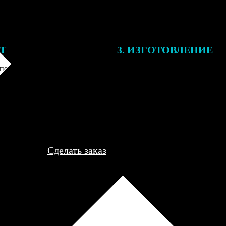
ЕТ
3. ИЗГОТОВЛЕНИЕ
подготовки заказа к печати
Оплатите заказ банковской кар
алисты могут связаться с Вами
оплаты получите подтверждение
му телефону или email для
описанием заказа. Когда отпра
я деталей.
вы получите письмо с трек-но
отслеживания.
Сделать заказ