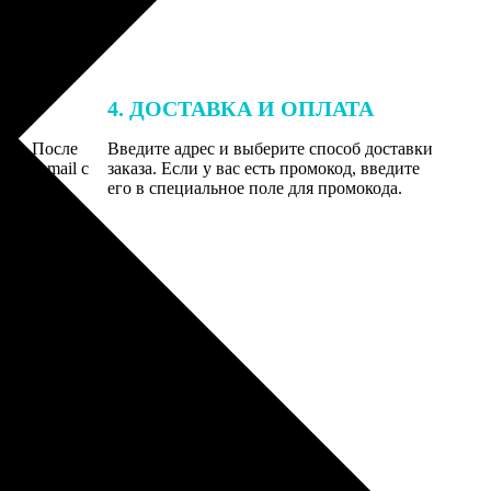
4. ДОСТАВКА И ОПЛАТА
той. После
Введите адрес и выберите способ доставки
 на email с
заказа. Если у вас есть промокод, введите
вим заказ
его в специальное поле для промокода.
мером для