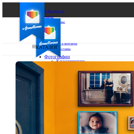
О ФотоПочте
Акции
Сделаем за вас
Бизнесу
FAQ
Франшиза
Поддержка и контакты
КАТАЛОГ
Оплата и доставка
Фотографии
Классические
фото
Ваш город:
10х10
10х15
Ваш регион доставки
13х18
15х15
Выберите из списка:
15х20
20х20
20х30
30х30
30х40
А4
Фото
в