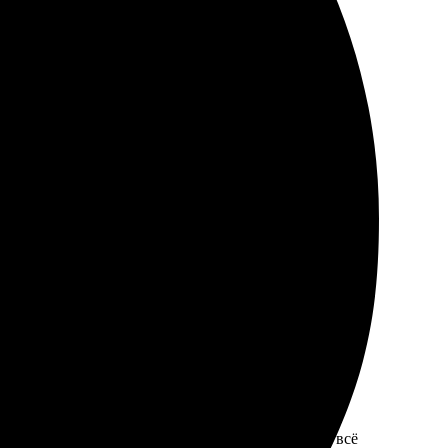
л рамку, оформил заказ. Понравилась скорость
другими сувенирами!
чила красивую рамку с изображением. Буду заказывать
ро, в аккуратной упаковке. Качество на высоте, всё