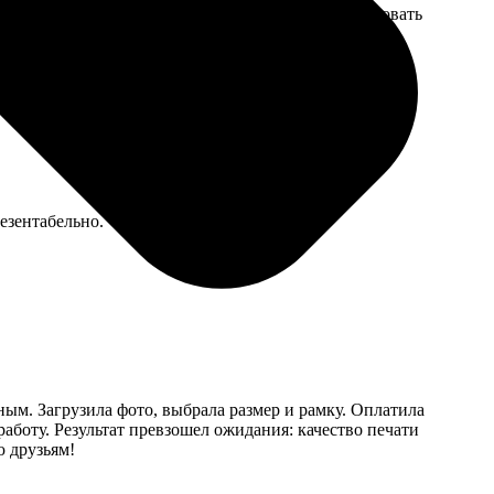
ись в сроки. Поставщик надежный, можно рекомендовать
езентабельно.
м. Загрузила фото, выбрала размер и рамку. Оплатила
работу. Результат превзошел ожидания: качество печати
ю друзьям!