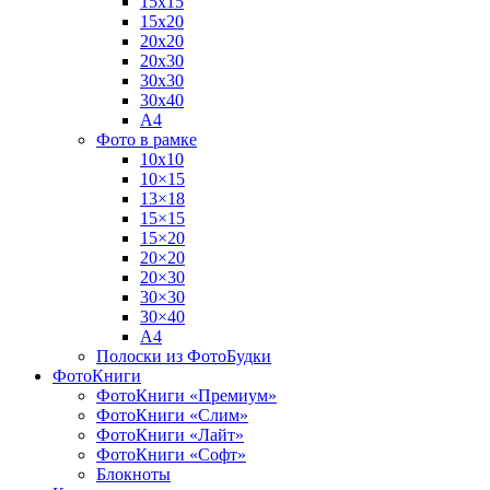
15х15
15х20
20х20
20х30
30х30
30х40
А4
Фото в рамке
10х10
10×15
13×18
15×15
15×20
20×20
20×30
30×30
30×40
A4
Полоски из ФотоБудки
ФотоКниги
ФотоКниги «Премиум»
ФотоКниги «Слим»
ФотоКниги «Лайт»
ФотоКниги «Софт»
Блокноты