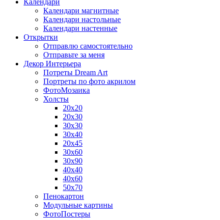
Календари
Календари магнитные
Календари настольные
Календари настенные
Открытки
Отправлю самостоятельно
Отправьте за меня
Декор Интерьера
Потреты Dream Art
Портреты по фото акрилом
ФотоМозаика
Холсты
20х20
20х30
30х30
30х40
20х45
30х60
30х90
40х40
40х60
50х70
Пенокартон
Модульные картины
ФотоПостеры