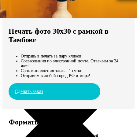
Не нашли Ваш город?
Мы доставляем по всему миру
Печать фото 30х30 с рамкой в
Продолжить без города
Тамбове
Отправь в печать за пару кликов!
Согласования по электронной почте. Отвечаем за 24
часа!
Срок выполнения заказа: 1 сутки
Отправим в любой город РФ и мира!
Сделать заказ
Форматы и цены
Услуга
Цена, руб.