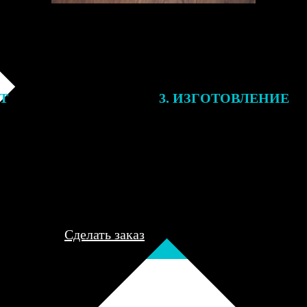
ЕТ
3. ИЗГОТОВЛЕНИЕ
подготовки заказа к печати
Оплатите заказ банковской кар
алисты могут связаться с Вами
оплаты получите подтверждение
му телефону или email для
описанием заказа. Когда отпра
я деталей.
вы получите письмо с трек-но
отслеживания.
Сделать заказ