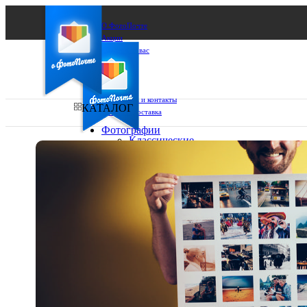
О ФотоПочте
Акции
Сделаем за вас
Бизнесу
FAQ
Франшиза
Поддержка и контакты
КАТАЛОГ
Оплата и доставка
Фотографии
Классические
фото
Ваш город:
10х10
10х15
Ваш регион доставки
13х18
15х15
Выберите из списка:
15х20
20х20
20х30
30х30
30х40
А4
Фото
в