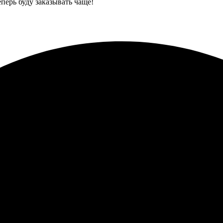
еперь буду заказывать чаще!
остеров, процесс был простым. Сначала выбрала размеры и дизайн
ез проблем, сумма адекватная. Заказ пришел вовремя, все акку
ственную печать.
о и качественно. Удобно загружала фото на сайте. Фотографии от
взошел ожидания. Однозначно рекомендую!