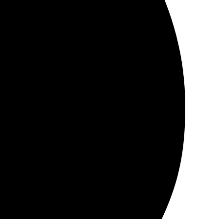
 вуаля – через пару дней забрала. Качество на высоте,
айт, простой процесс оформления. Результат превзошёл