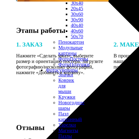
30х40
20х45
30х60
30х90
40х40
Этапы работы
40х60
50х70
Пенокартон
1. ЗАКАЗ
2. МАК
Модульные
картины
Нажмите «Сделать заказ», выберите
В процессе 
ФотоПостеры
размер и ориентацию постера. Загрузите
наши специ
ФотоПодушки
фотографию/несколько фотографий,
по указанно
Фотоcувениры
нажмите «Добавить в корзину».
согласовани
Значки
Коврик
для
мыши
Кружки
Новогодние
шары
Пазл
картонный
Тарелки
Отзывы
Магниты
Пазлы