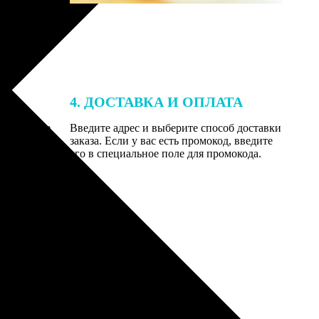
4. ДОСТАВКА И ОПЛАТА
той. После
Введите адрес и выберите способ доставки
 на email с
заказа. Если у вас есть промокод, введите
вим заказ
его в специальное поле для промокода.
мером для