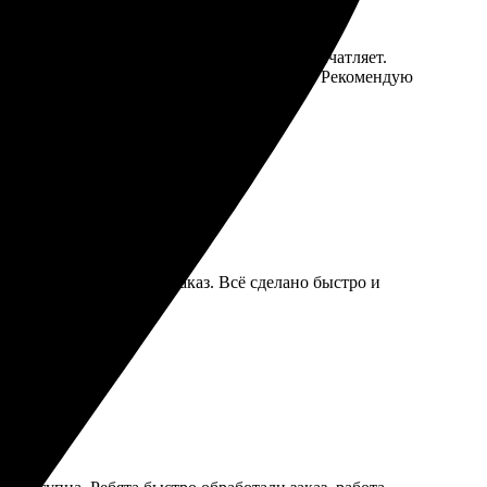
понятный. Выбор размеров и материалов впечатляет.
сионально, результат превзошёл ожидания! Рекомендую
зила фото и оформила заказ. Всё сделано быстро и
екомендую всем.