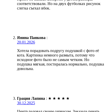
соответствовали. Но на двух футболках рисунок
слегка съехал вбок.
Янина Панкова
:
20.01.2026
Хотела порадовать подругу подушкой с фото её
кота. Картинка немного размыта, потому что
исходное фото было не самым четким. Но
подушка мягкая, постиралась нормально, подушка
довольна.
Грация Лапина
:
★
★
★
★
★
30.12.2025
Центр радовал своим сервисом. Заказала печать