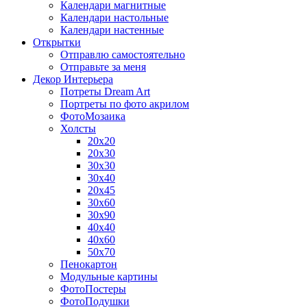
Календари магнитные
Календари настольные
Календари настенные
Открытки
Отправлю самостоятельно
Отправьте за меня
Декор Интерьера
Потреты Dream Art
Портреты по фото акрилом
ФотоМозаика
Холсты
20х20
20х30
30х30
30х40
20х45
30х60
30х90
40х40
40х60
50х70
Пенокартон
Модульные картины
ФотоПостеры
ФотоПодушки