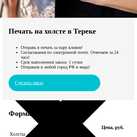
Не нашли Ваш город?
Мы доставляем по всему миру
Печать на холсте в Тереке
Продолжить без города
Отправь в печать за пару кликов!
Согласования по электронной почте. Отвечаем за 24
часа!
Срок выполнения заказа: 1 сутки
Отправим в любой город РФ и мира!
Сделать заказ
Форматы и цены
Услуга
Цена, руб.
Холсты