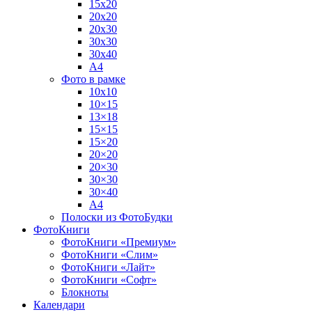
15х20
20х20
20х30
30х30
30х40
А4
Фото в рамке
10х10
10×15
13×18
15×15
15×20
20×20
20×30
30×30
30×40
A4
Полоски из ФотоБудки
ФотоКниги
ФотоКниги «Премиум»
ФотоКниги «Слим»
ФотоКниги «Лайт»
ФотоКниги «Софт»
Блокноты
Календари