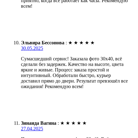
приятно, когда все работает как часы. Рекомендую
всем!
Эльвира Бессонова
:
★
★
★
★
★
30.05.2025
Сумасшедший сервис! Заказала фото 30х40, всё
сделали без задержек. Качество на высоте, цвета
яркие и живые. Процесс заказа простой и
интуитивный. Обработали быстро, курьер
доставил прямо до двери. Результат превзошёл все
ожидания! Рекомендую всем!
Зинаида Вагина
:
★
★
★
★
★
27.04.2025