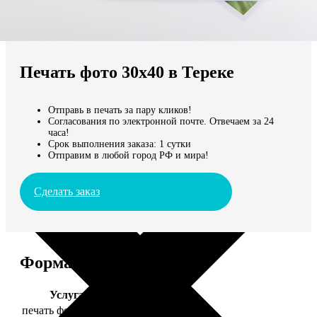
Не нашли Ваш город?
Мы доставляем по всему миру
Печать фото 30х40 в Тереке
Продолжить без города
Отправь в печать за пару кликов!
Согласования по электронной почте. Отвечаем за 24
часа!
Срок выполнения заказа: 1 сутки
Отправим в любой город РФ и мира!
Сделать заказ
Форматы и цены
Услуга
Цена, руб.
печать фото 30х40
199