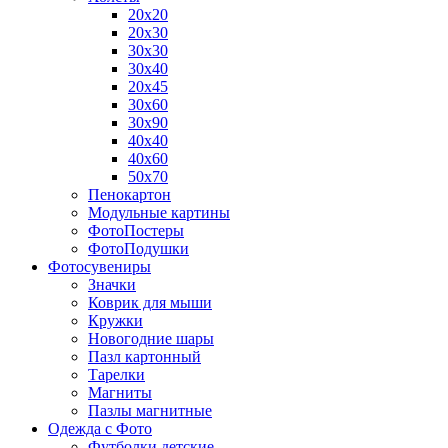
20х20
20х30
30х30
30х40
20х45
30х60
30х90
40х40
40х60
50х70
Пенокартон
Модульные картины
ФотоПостеры
ФотоПодушки
Фотоcувениры
Значки
Коврик для мыши
Кружки
Новогодние шары
Пазл картонный
Тарелки
Магниты
Пазлы магнитные
Одежда с Фото
Футболки детские