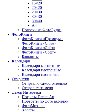
15×20
20×20
20×30
30×30
30×40
A4
Полоски из ФотоБудки
ФотоКниги
ФотоКниги «Премиум»
ФотоКниги «Слим»
ФотоКниги «Лайт»
ФотоКниги «Софт»
Блокноты
Календари
Календари магнитные
Календари настольные
Календари настенные
Открытки
Отправлю самостоятельно
Отправьте за меня
Декор Интерьера
Потреты Dream Art
Портреты по фото акрилом
ФотоМозаика
Холсты