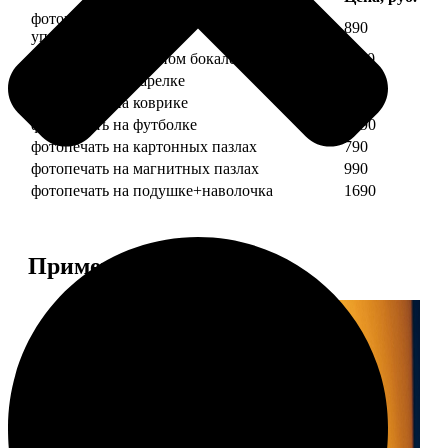
фотопечать на кружке + подарочная
890
упаковка
фотопечать на пивном бокале
1190
фотопечать на тарелке
1190
фотопечать на коврике
690
фотопечать на футболке
1490
фотопечать на картонных пазлах
790
фотопечать на магнитных пазлах
990
фотопечать на подушке+наволочка
1690
Примеры работ