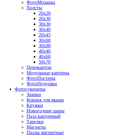
ФотоМозаика
Холсты
20х20
20х30
30х30
30х40
20х45
30х60
30х90
40х40
40х60
50х70
Пенокартон
Модульные картины
ФотоПостеры
ФотоПодушки
Фотоcувениры
Значки
Коврик для мыши
Кружки
Новогодние шары
Пазл картонный
Тарелки
Магниты
Пазлы магнитные