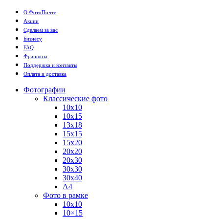
О ФотоПочте
Акции
Сделаем за вас
Бизнесу
FAQ
Франшиза
Поддержка и контакты
Оплата и доставка
Фотографии
Классические фото
10х10
10х15
13х18
15х15
15х20
20х20
20х30
30х30
30х40
А4
Фото в рамке
10х10
10×15