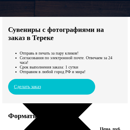
Не нашли Ваш город?
Мы доставляем по всему миру
Сувениры с фотографиями на
Продолжить без города
заказ в Тереке
Отправь в печать за пару кликов!
Согласования по электронной почте. Отвечаем за 24
часа!
Срок выполнения заказа: 1 сутки
Отправим в любой город РФ и мира!
Сделать заказ
Форматы и цены
Услуга
Цена, руб.