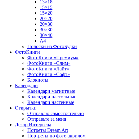
13×18
15×15
15×20
20×20
20×30
30×30
30×40
A4
Полоски из ФотоБудки
ФотоКниги
ФотоКниги «Премиум»
ФотоКниги «Слим»
ФотоКниги «Лайт»
ФотоКниги «Софт»
Блокноты
Календари
Календари магнитные
Календари настольные
Календари настенные
Открытки
Отправлю самостоятельно
Отправьте за меня
Декор Интерьера
Потреты Dream Art
Портреты по фото акрилом