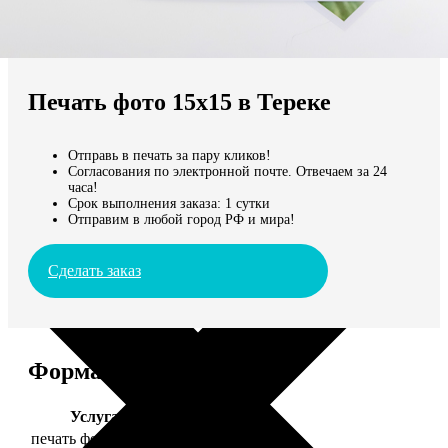
Не нашли Ваш город?
Мы доставляем по всему миру
Печать фото 15х15 в Тереке
Продолжить без города
Отправь в печать за пару кликов!
Согласования по электронной почте. Отвечаем за 24
часа!
Срок выполнения заказа: 1 сутки
Отправим в любой город РФ и мира!
Сделать заказ
Форматы и цены
Услуга
Цена, руб.
печать фото 15х15
43