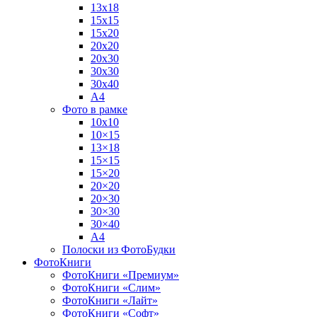
13х18
15х15
15х20
20х20
20х30
30х30
30х40
А4
Фото в рамке
10х10
10×15
13×18
15×15
15×20
20×20
20×30
30×30
30×40
A4
Полоски из ФотоБудки
ФотоКниги
ФотоКниги «Премиум»
ФотоКниги «Слим»
ФотоКниги «Лайт»
ФотоКниги «Софт»