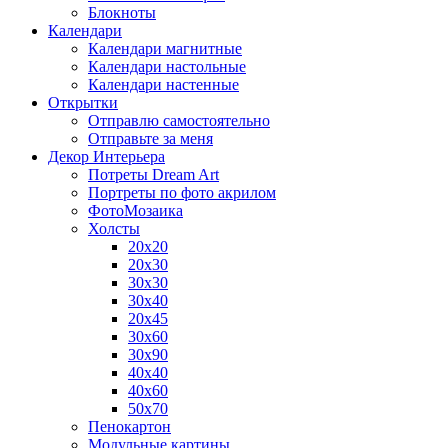
Блокноты
Календари
Календари магнитные
Календари настольные
Календари настенные
Открытки
Отправлю самостоятельно
Отправьте за меня
Декор Интерьера
Потреты Dream Art
Портреты по фото акрилом
ФотоМозаика
Холсты
20х20
20х30
30х30
30х40
20х45
30х60
30х90
40х40
40х60
50х70
Пенокартон
Модульные картины